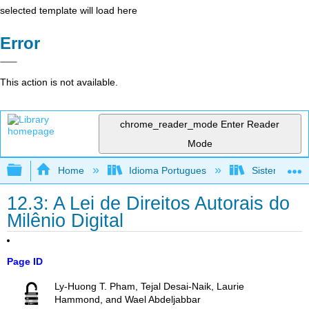
selected template will load here
Error
This action is not available.
chrome_reader_mode
Enter Reader
Mode
Expand/collapse global hierarchy
Home
Idioma Portugues
Sistemas de 
12.3: A Lei de Direitos Autorais do
Milênio Digital
Page ID
Ly-Huong T. Pham, Tejal Desai-Naik, Laurie
Hammond, and Wael Abdeljabbar