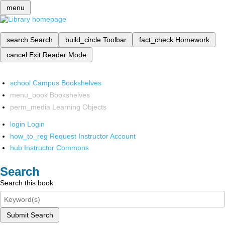
menu
search
Search
build_circle
Toolbar
fact_check
Homework
cancel
Exit Reader Mode
school
Campus Bookshelves
menu_book
Bookshelves
perm_media
Learning Objects
login
Login
how_to_reg
Request Instructor Account
hub
Instructor Commons
Search
Search this book
Submit Search