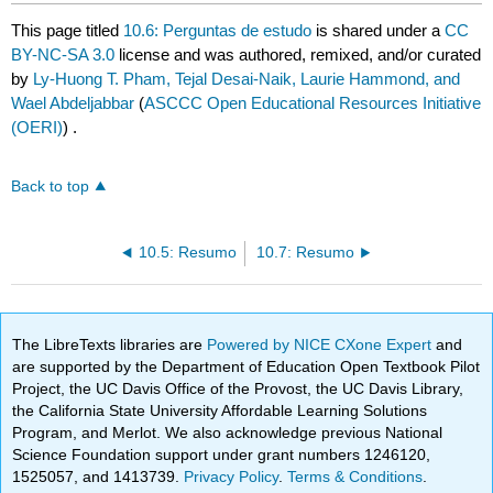
This page titled
10.6: Perguntas de estudo
is shared under a
CC
BY-NC-SA 3.0
license and was authored, remixed, and/or curated
by
Ly-Huong T. Pham, Tejal Desai-Naik, Laurie Hammond, and
Wael Abdeljabbar
(
ASCCC Open Educational Resources Initiative
(OERI)
) .
Back to top
10.5: Resumo
10.7: Resumo
The LibreTexts libraries are
Powered by NICE CXone Expert
and
are supported by the Department of Education Open Textbook Pilot
Project, the UC Davis Office of the Provost, the UC Davis Library,
the California State University Affordable Learning Solutions
Program, and Merlot. We also acknowledge previous National
Science Foundation support under grant numbers 1246120,
1525057, and 1413739.
Privacy Policy
.
Terms & Conditions
.