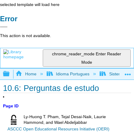
selected template will load here
Error
This action is not available.
chrome_reader_mode
Enter Reader
Mode
Expand/collapse global hierarchy
Home
Idioma Portugues
Sistemas de 
10.6: Perguntas de estudo
Page ID
Ly-Huong T. Pham, Tejal Desai-Naik, Laurie
Hammond, and Wael Abdeljabbar
ASCCC Open Educational Resources Initiative (OERI)