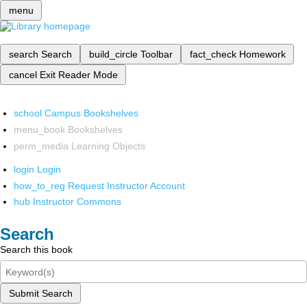
menu
search
Search
build_circle
Toolbar
fact_check
Homework
cancel
Exit Reader Mode
school
Campus Bookshelves
menu_book
Bookshelves
perm_media
Learning Objects
login
Login
how_to_reg
Request Instructor Account
hub
Instructor Commons
Search
Search this book
Submit Search