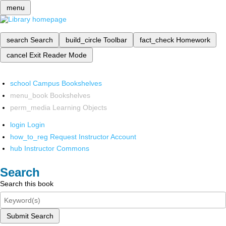
menu
search
Search
build_circle
Toolbar
fact_check
Homework
cancel
Exit Reader Mode
school
Campus Bookshelves
menu_book
Bookshelves
perm_media
Learning Objects
login
Login
how_to_reg
Request Instructor Account
hub
Instructor Commons
Search
Search this book
Submit Search