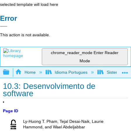
selected template will load here
Error
This action is not available.
chrome_reader_mode
Enter Reader
Mode
Expand/collapse global hierarchy
Home
Idioma Portugues
Sistemas de 
10.3: Desenvolvimento de
software
Page ID
Ly-Huong T. Pham, Tejal Desai-Naik, Laurie
Hammond, and Wael Abdeljabbar