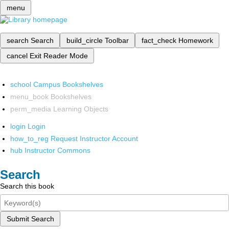
menu
search
Search
build_circle
Toolbar
fact_check
Homework
cancel
Exit Reader Mode
school
Campus Bookshelves
menu_book
Bookshelves
perm_media
Learning Objects
login
Login
how_to_reg
Request Instructor Account
hub
Instructor Commons
Search
Search this book
Submit Search