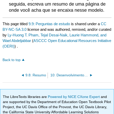
seguida, escreva um resumo de uma página de
onde você acha que se encaixa nesse modelo.
This page titled
9.9: Perguntas de estudo
is shared under a
CC
BY-NC-SA 3.0
license and was authored, remixed, and/or curated
by
Ly-Huong T. Pham, Tejal Desai-Naik, Laurie Hammond, and
Wael Abdeljabbar
(
ASCCC Open Educational Resources Initiative
(OERI)
) .
Back to top
9.8: Resumo
10: Desenvolvimento de Sistemas de Informação
The LibreTexts libraries are
Powered by NICE CXone Expert
and
are supported by the Department of Education Open Textbook Pilot
Project, the UC Davis Office of the Provost, the UC Davis Library,
the California State University Affordable Learning Solutions