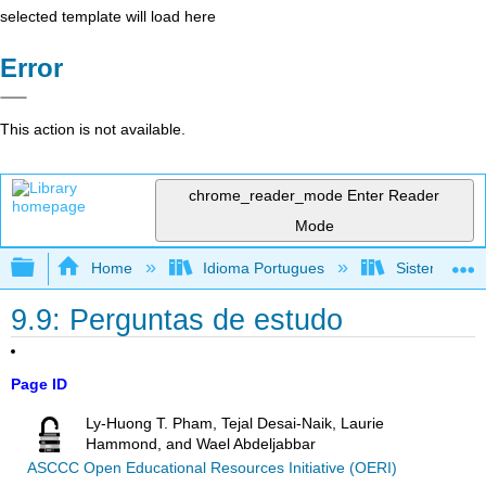
selected template will load here
Error
This action is not available.
chrome_reader_mode
Enter Reader
Mode
Expand/collapse global hierarchy
Home
Idioma Portugues
Sistemas de 
9.9: Perguntas de estudo
Page ID
Ly-Huong T. Pham, Tejal Desai-Naik, Laurie
Hammond, and Wael Abdeljabbar
ASCCC Open Educational Resources Initiative (OERI)