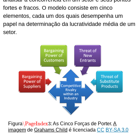
fortes e fracos. O modelo consiste em cinco
elementos, cada um dos quais desempenha um
papel na determinação da lucratividade média de um
setor.
\PageIndex
3
Figura
: As Cinco Forças de Porter.
A
\PageIndex
3
imagem
de
Grahams Child
é licenciada
CC
BY-SA 3.0