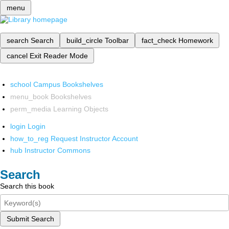
menu
search
Search
build_circle
Toolbar
fact_check
Homework
cancel
Exit Reader Mode
school
Campus Bookshelves
menu_book
Bookshelves
perm_media
Learning Objects
login
Login
how_to_reg
Request Instructor Account
hub
Instructor Commons
Search
Search this book
Submit Search