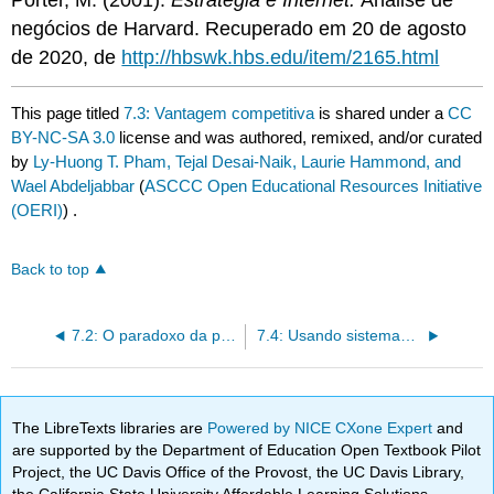
Porter, M. (2001).
Estratégia e Internet.
Análise de
negócios de Harvard. Recuperado em 20 de agosto
de 2020, de
http://hbswk.hbs.edu/item/2165.html
This page titled
7.3: Vantagem competitiva
is shared under a
CC
BY-NC-SA 3.0
license and was authored, remixed, and/or curated
by
Ly-Huong T. Pham, Tejal Desai-Naik, Laurie Hammond, and
Wael Abdeljabbar
(
ASCCC Open Educational Resources Initiative
(OERI)
) .
Back to top
7.2: O paradoxo da produtividade
7.4: Usando sistemas de informação para obter vantagem competitiva
The LibreTexts libraries are
Powered by NICE CXone Expert
and
are supported by the Department of Education Open Textbook Pilot
Project, the UC Davis Office of the Provost, the UC Davis Library,