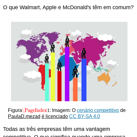
O que Walmart, Apple e McDonald's têm em comum?
\PageIndex
1
Figura
: Imagem: O
cenário competitivo
de
\PageIndex
1
PaulaD.mezad
é licenciado
CC BY-SA 4.0
Todas as três empresas têm uma vantagem
competitiva. O que significa quando uma empresa