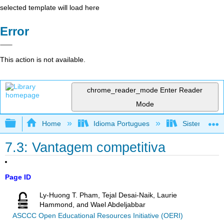
selected template will load here
Error
This action is not available.
chrome_reader_mode
Enter Reader
Mode
Expand/collapse global hierarchy
Home
Idioma Portugues
Sistemas de 
7.3: Vantagem competitiva
Page ID
Ly-Huong T. Pham, Tejal Desai-Naik, Laurie
Hammond, and Wael Abdeljabbar
ASCCC Open Educational Resources Initiative (OERI)