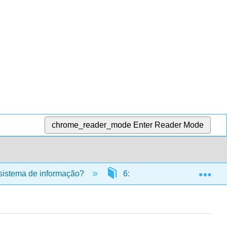
chrome_reader_mode
Enter Reader Mode
Exp
sistema de informação?
6: Segurança de sistemas d