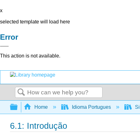
x
selected template will load here
Error
This action is not available.
Search
Expand/collapse global hierarchy
Home
Idioma Portugues
Si
6.1: Introdução