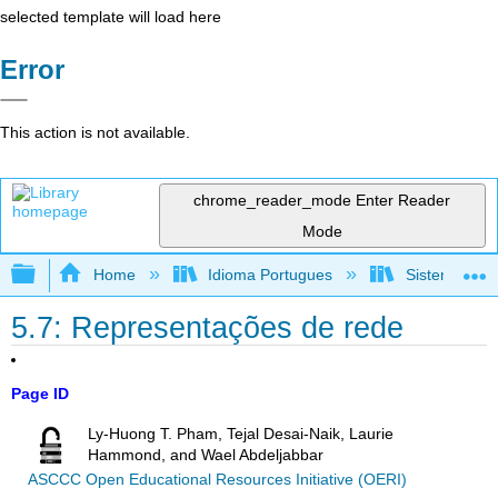
selected template will load here
Error
This action is not available.
chrome_reader_mode
Enter Reader
Mode
Expand/collapse global hierarchy
Home
Idioma Portugues
Sistemas de 
5.7: Representações de rede
Page ID
Ly-Huong T. Pham, Tejal Desai-Naik, Laurie
Hammond, and Wael Abdeljabbar
ASCCC Open Educational Resources Initiative (OERI)