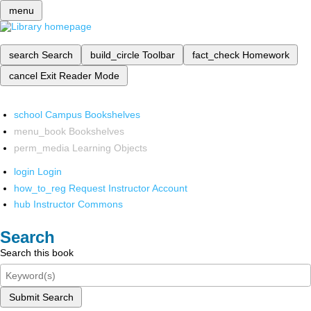
menu
search
Search
build_circle
Toolbar
fact_check
Homework
cancel
Exit Reader Mode
school
Campus Bookshelves
menu_book
Bookshelves
perm_media
Learning Objects
login
Login
how_to_reg
Request Instructor Account
hub
Instructor Commons
Search
Search this book
Submit Search