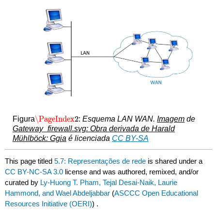
\PageIndex
2
Figura
:
Esquema LAN WAN.
Imagem
de
\PageIndex
2
Gateway_firewall.svg: Obra derivada de Harald
Mühlböck: Ggia
é licenciada
CC BY-SA
This page titled
5.7: Representações de rede
is shared under a
CC BY-NC-SA 3.0
license and was authored, remixed, and/or
curated by
Ly-Huong T. Pham, Tejal Desai-Naik, Laurie
Hammond, and Wael Abdeljabbar
(
ASCCC Open Educational
Resources Initiative (OERI)
) .