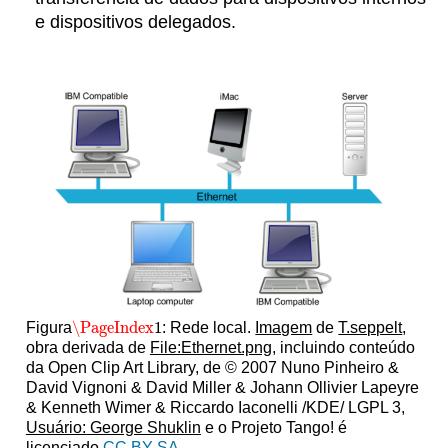
e dispositivos delegados.
\PageIndex
1
Figura
: Rede local.
Imagem
de
T.seppelt
,
\PageIndex
1
obra derivada de
File:Ethernet.png
, incluindo conteúdo
da Open Clip Art Library, de © 2007 Nuno Pinheiro &
David Vignoni & David Miller & Johann Ollivier Lapeyre
& Kenneth Wimer & Riccardo Iaconelli /KDE/ LGPL 3,
Usuário: George Shuklin
e o Projeto Tango! é
licenciado
CC BY-SA