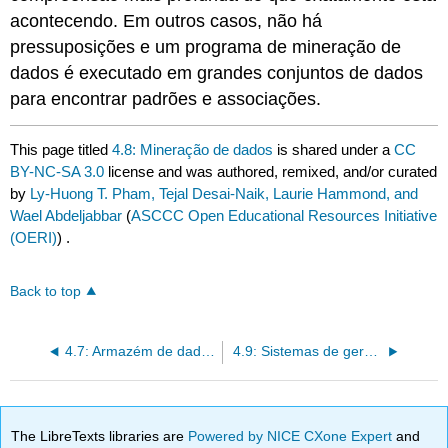
acontecendo. Em outros casos, não há
pressuposições e um programa de mineração de
dados é executado em grandes conjuntos de dados
para encontrar padrões e associações.
This page titled
4.8: Mineração de dados
is shared under a
CC
BY-NC-SA 3.0
license and was authored, remixed, and/or curated
by
Ly-Huong T. Pham, Tejal Desai-Naik, Laurie Hammond, and
Wael Abdeljabbar
(
ASCCC Open Educational Resources Initiative
(OERI)
) .
Back to top
4.7: Armazém de dados
4.9: Sistemas de gerenciamento de banco de dados
The LibreTexts libraries are
Powered by NICE CXone Expert
and