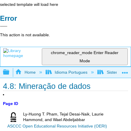
selected template will load here
Error
This action is not available.
chrome_reader_mode
Enter Reader
Mode
Expand/collapse global hierarchy
Home
Idioma Portugues
Sistemas de 
4.8: Mineração de dados
Page ID
Ly-Huong T. Pham, Tejal Desai-Naik, Laurie
Hammond, and Wael Abdeljabbar
ASCCC Open Educational Resources Initiative (OERI)