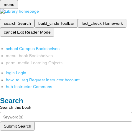
menu
search
Search
build_circle
Toolbar
fact_check
Homework
cancel
Exit Reader Mode
school
Campus Bookshelves
menu_book
Bookshelves
perm_media
Learning Objects
login
Login
how_to_reg
Request Instructor Account
hub
Instructor Commons
Search
Search this book
Submit Search