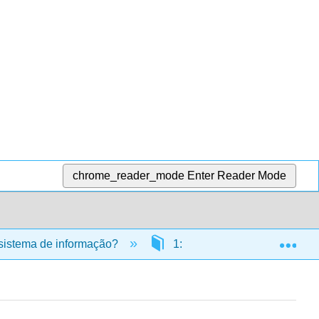
chrome_reader_mode
Enter Reader Mode
Exp
sistema de informação?
1: O que é um sistema de i