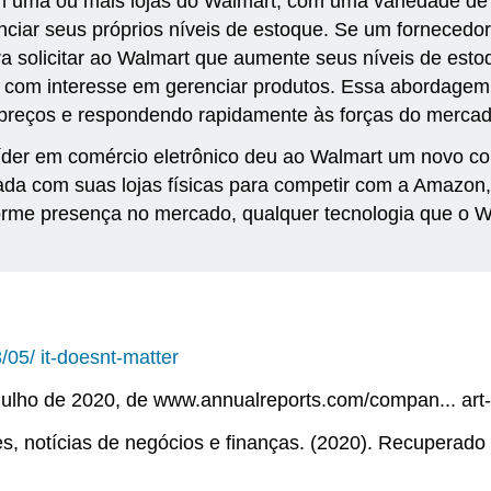
uma ou mais lojas do Walmart, com uma variedade de o
nciar seus próprios níveis de estoque. Se um fornecedo
ra solicitar ao Walmart que aumente seus níveis de est
os com interesse em gerenciar produtos. Essa abordage
 preços e respondendo rapidamente às forças do mercad
der em comércio eletrônico deu ao Walmart um novo con
da com suas lojas físicas para competir com a Amazon,
enorme presença no mercado, qualquer tecnologia que o 
3/05/
it-doesnt-matter
julho de 2020, de www.annualreports.com/compan... art-
s, notícias de negócios e finanças. (2020). Recuperado