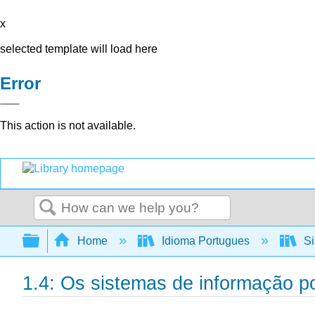
x
selected template will load here
Error
This action is not available.
Search
Expand/collapse global hierarchy
Home
Idioma Portugues
Si
1.4: Os sistemas de informação p