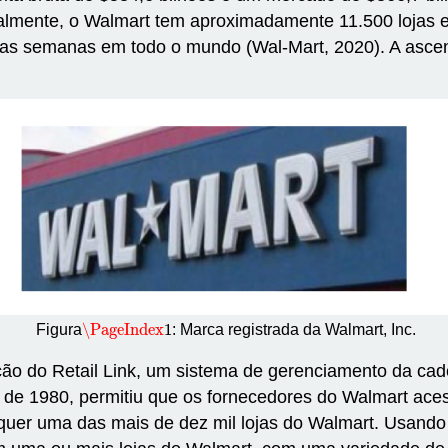
almente, o Walmart tem aproximadamente 11.500 lojas e 
s as semanas em todo o mundo (Wal-Mart, 2020). A asc
\PageIndex
1
Figura
: Marca registrada da Walmart, Inc.
\PageIndex
1
o do Retail Link, um sistema de gerenciamento da cad
de 1980, permitiu que os fornecedores do Walmart aces
uer uma das mais de dez mil lojas do Walmart. Usando o