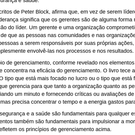
gurança e saúde.
critos de Peter Block, afirma que, em vez de serem líde
liderança significa que os gerentes são de alguma for
teção do líder. Um gerente e uma organização comprome
ia de que as pessoas nas comunidades e nas organizaçõe
 as pessoas a serem responsáveis por suas próprias açõe
mplesmente envolvê-las nos processos e nos resultados.
ncípio de gerenciamento, conforme revelado nos elementos
 concentra na eficácia do gerenciamento. O livro tece a
 O tipo que está mais focado no lucro ou o tipo que está
que gerencia para que tanto a organização quanto as p
iando um minuto e fornecendo críticas ou avaliações d
 mas precisa concentrar o tempo e a energia gastos par
 segurança e a saúde são fundamentais para qualquer es
ementos também são fundamentais para impulsionar a mor
efletem os princípios de gerenciamento acima.