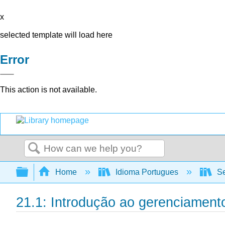
x
selected template will load here
Error
This action is not available.
Search
Expand/collapse global hierarchy
Home
Idioma Portugues
Se
21.1: Introdução ao gerenciament