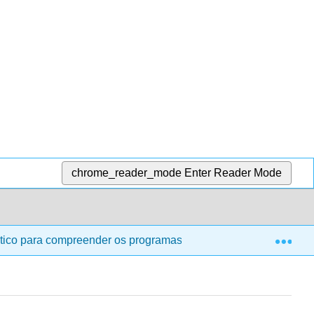
chrome_reader_mode
Enter Reader Mode
Exp
tico para compreender os programas de segurança e saúde para