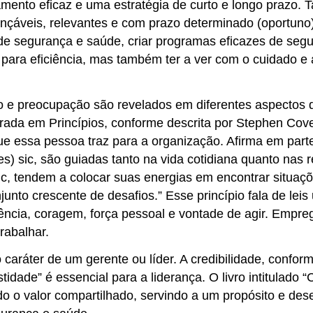
mento eficaz e uma estratégia de curto e longo prazo.
nçáveis, relevantes e com prazo determinado (oportuno).
 de segurança e saúde, criar programas eficazes de seg
para eficiência, mas também ter a ver com o cuidado e 
do e preocupação são revelados em diferentes aspectos
trada em Princípios, conforme descrita por Stephen Cov
e essa pessoa traz para a organização. Afirma em parte
 sic, são guiadas tanto na vida cotidiana quanto nas rel
sic, tendem a colocar suas energias em encontrar situa
to crescente de desafios.” Esse princípio fala de leis 
iência, coragem, força pessoal e vontade de agir. Emp
rabalhar.
 caráter de um gerente ou líder. A credibilidade, confo
tidade” é essencial para a liderança. O livro intitulado 
do o valor compartilhado, servindo a um propósito e d