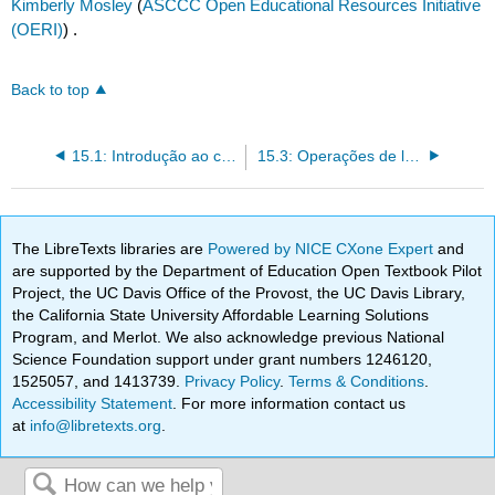
Kimberly Mosley
(
ASCCC Open Educational Resources Initiative
(OERI)
) .
Back to top
15.1: Introdução ao concreto e alvenaria
15.3: Operações de laje elevatória
The LibreTexts libraries are
Powered by NICE CXone Expert
and
are supported by the Department of Education Open Textbook Pilot
Project, the UC Davis Office of the Provost, the UC Davis Library,
the California State University Affordable Learning Solutions
Program, and Merlot. We also acknowledge previous National
Science Foundation support under grant numbers 1246120,
1525057, and 1413739.
Privacy Policy
.
Terms & Conditions
.
Accessibility Statement
. For more information contact us
at
info@libretexts.org
.