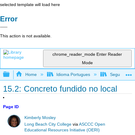
selected template will load here
Error
This action is not available.
chrome_reader_mode
Enter Reader
Mode
Expand/collapse global hierarchy
Home
Idioma Portugues
Segurança no
15.2: Concreto fundido no local
Page ID
Kimberly Mosley
Long Beach City College
via
ASCCC Open
Educational Resources Initiative (OERI)