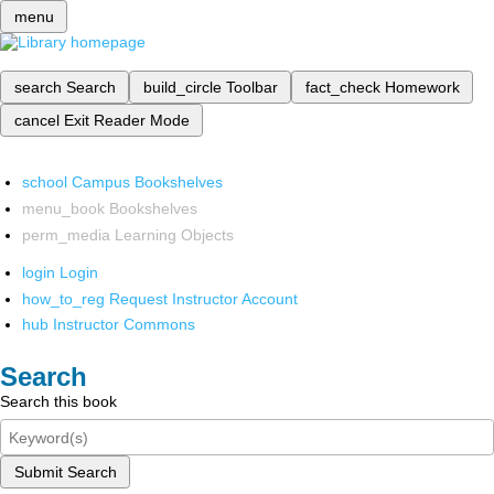
menu
search
Search
build_circle
Toolbar
fact_check
Homework
cancel
Exit Reader Mode
school
Campus Bookshelves
menu_book
Bookshelves
perm_media
Learning Objects
login
Login
how_to_reg
Request Instructor Account
hub
Instructor Commons
Search
Search this book
Submit Search