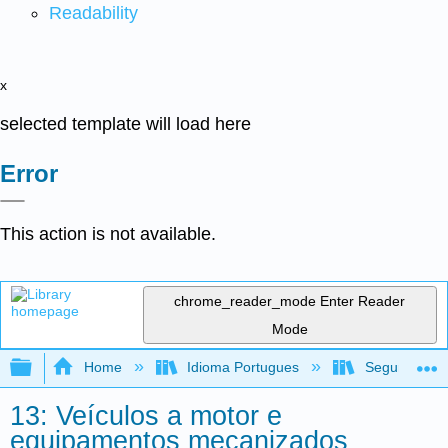
Readability
x
selected template will load here
Error
This action is not available.
chrome_reader_mode
Enter Reader
Mode
Expand/collapse global hierarchy
Home
Idioma Portugues
Segurança no
13: Veículos a motor e
equipamentos mecanizados