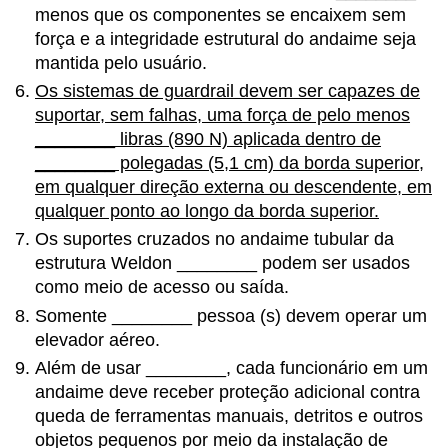
menos que os componentes se encaixem sem
força e a integridade estrutural do andaime seja
mantida pelo usuário.
Os sistemas de guardrail devem ser capazes de
suportar, sem falhas, uma força de pelo menos
________
libras (890 N) aplicada dentro de
________
polegadas (5,1 cm) da borda superior,
em qualquer direção externa ou descendente, em
qualquer ponto ao longo da borda superior.
Os suportes cruzados no andaime tubular da
estrutura Weldon
________
podem ser usados
como meio de acesso ou saída.
Somente
________
pessoa (s) devem operar um
elevador aéreo.
Além de usar
________
, cada funcionário em um
andaime deve receber proteção adicional contra
queda de ferramentas manuais, detritos e outros
objetos pequenos por meio da instalação de