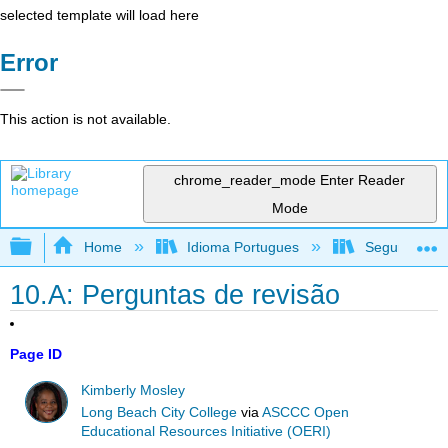
selected template will load here
Error
This action is not available.
chrome_reader_mode
Enter Reader
Mode
Expand/collapse global hierarchy
Home
Idioma Portugues
Segurança no
10.A: Perguntas de revisão
Page ID
Kimberly Mosley
Long Beach City College
via
ASCCC Open
Educational Resources Initiative (OERI)