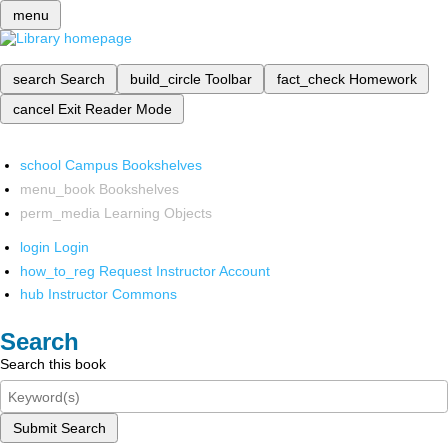
menu
search
Search
build_circle
Toolbar
fact_check
Homework
cancel
Exit Reader Mode
school
Campus Bookshelves
menu_book
Bookshelves
perm_media
Learning Objects
login
Login
how_to_reg
Request Instructor Account
hub
Instructor Commons
Search
Search this book
Submit Search