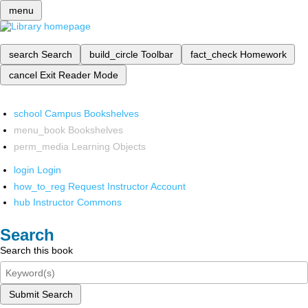
menu
search
Search
build_circle
Toolbar
fact_check
Homework
cancel
Exit Reader Mode
school
Campus Bookshelves
menu_book
Bookshelves
perm_media
Learning Objects
login
Login
how_to_reg
Request Instructor Account
hub
Instructor Commons
Search
Search this book
Submit Search