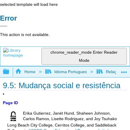
selected template will load here
Error
This action is not available.
chrome_reader_mode
Enter Reader
Mode
Expand/collapse global hierarchy
Home
Idioma Portugues
Relações rac
9.5: Mudança social e resistência
Page ID
Erika Gutierrez, Janét Hund, Shaheen Johnson,
Carlos Ramos, Lisette Rodriguez, and Joy Tsuhako
Long Beach City College, Cerritos College, and Saddleback