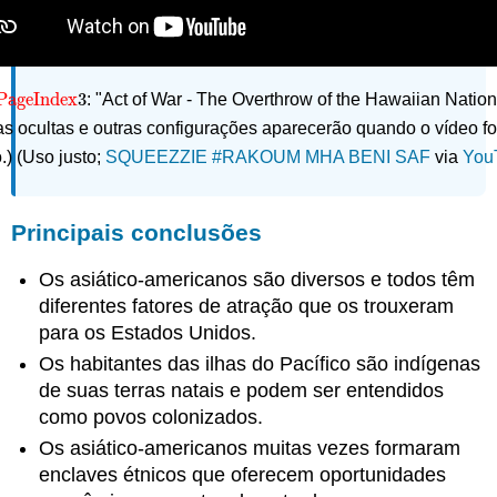
PageIndex
3
: "Act of War - The Overthrow of the Hawaiian Natio
PageIndex
3
s ocultas e outras configurações aparecerão quando o vídeo fo
o.) (Uso justo;
SQUEEZZIE #RAKOUM MHA BENI SAF
via
You
Principais conclusões
Os asiático-americanos são diversos e todos têm
diferentes fatores de atração que os trouxeram
para os Estados Unidos.
Os habitantes das ilhas do Pacífico são indígenas
de suas terras natais e podem ser entendidos
como povos colonizados.
Os asiático-americanos muitas vezes formaram
enclaves étnicos que oferecem oportunidades