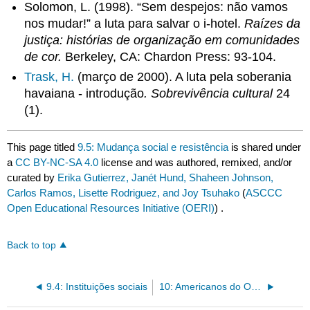
Solomon, L. (1998). “Sem despejos: não vamos
nos mudar!” a luta para salvar o i-hotel.
Raízes da
justiça: histórias de organização em comunidades
de cor.
Berkeley, CA: Chardon Press: 93-104.
Trask, H.
(março de 2000). A luta pela soberania
havaiana - introdução
.
Sobrevivência cultural
24
(1).
This page titled
9.5: Mudança social e resistência
is shared under
a
CC BY-NC-SA 4.0
license and was authored, remixed, and/or
curated by
Erika Gutierrez, Janét Hund, Shaheen Johnson,
Carlos Ramos, Lisette Rodriguez, and Joy Tsuhako
(
ASCCC
Open Educational Resources Initiative (OERI)
) .
Back to top
9.4: Instituições sociais
10: Americanos do Oriente Médio