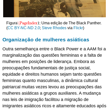
\PageIndex
1
Figura
: Uma edição de The Black Panther.
\PageIndex
1
(
CC BY-NC-ND 2.0
;
Steve Rhodes
via
Flickr
)
Organização de mulheres asiáticas
Outra semelhança entre o Black Power e a AAM foi a
marginalização das questões femininas e a falta de
mulheres em posições de liderança. Embora as
preocupações fundamentais de justiça social,
equidade e direitos humanos sejam tanto questões
femininas quanto masculinas, a dinâmica cultural
patriarcal muitas vezes levou as preocupações das
mulheres asiáticas a grupos auxiliares. A mudança
nas leis de imigração facilitou a migração de
imigrantes asiáticos ricos e altamente educados após