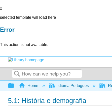
x
selected template will load here
Error
This action is not available.
Search
Expand/collapse global hierarchy
Home
Idioma Portugues
Re
5.1: História e demografia