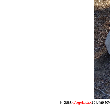
\PageIndex
1
Figura
: Uma fot
\PageIndex
1