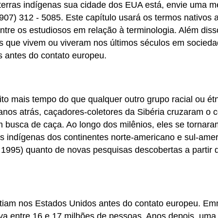
s terras indígenas sua cidade dos EUA está, envie uma
(907) 312 - 5085. Este capítulo usará os termos nativos
tre os estudiosos em relação à terminologia. Além disso
s que vivem ou viveram nos últimos séculos em sociedades
s antes do contato europeu.
ito mais tempo do que qualquer outro grupo racial ou é
nos atrás, caçadores-coletores da Sibéria cruzaram o 
em busca de caça. Ao longo dos milênios, eles se torn
 indígenas dos continentes norte-americano e sul-ameri
ia, 1995) quanto de novas pesquisas descobertas a parti
xistiam nos Estados Unidos antes do contato europeu. 
 entre 16 e 17 milhões de pessoas. Anos depois, uma es