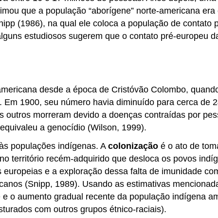
timou que a população “aborígene” norte-americana era 
Snipp (1986), na qual ele coloca a população de contato
 alguns estudiosos sugerem que o contato pré-europeu d
 americana desde a época de Cristóvão Colombo, quando
 Em 1900, seu número havia diminuído para cerca de 2
s outros morreram devido a doenças contraídas por pes
quivaleu a genocídio (Wilson, 1999).
l às populações indígenas. A
colonização
é o ato de tom
no território recém-adquirido que desloca os povos indíg
 europeias e a exploração dessa falta de imunidade com
icanos (Snipp, 1989). Usando as estimativas menciona
e e o aumento gradual recente da população indígena a
sturados com outros grupos étnico-raciais).