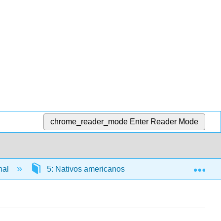
chrome_reader_mode
Enter Reader Mode
Exp
nal
5: Nativos americanos
5.1: História e d