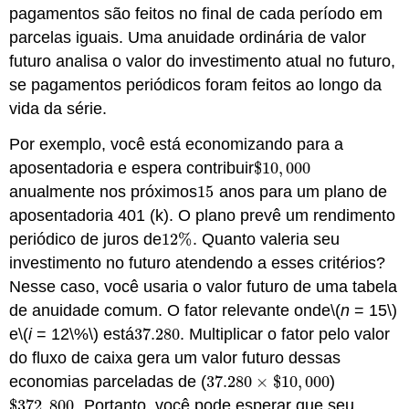
pagamentos são feitos no final de cada período em
parcelas iguais. Uma anuidade ordinária de valor
futuro analisa o valor do investimento atual no futuro,
se pagamentos periódicos foram feitos ao longo da
vida da série.
Por exemplo, você está economizando para a
aposentadoria e espera contribuir
$
10
,
000
$
10
,
000
anualmente nos próximos
15
anos para um plano de
15
aposentadoria 401 (k). O plano prevê um rendimento
periódico de juros de
12
%
. Quanto valeria seu
12
%
investimento no futuro atendendo a esses critérios?
Nesse caso, você usaria o valor futuro de uma tabela
de anuidade comum. O fator relevante onde
\(
n
= 15\)
e
\(
i
= 12\%\)
está
37.280
. Multiplicar o fator pelo valor
37.280
do fluxo de caixa gera um valor futuro dessas
economias parceladas de (
37.280
×
$
10
,
000
)
37.280
×
$
10
,
000
$
372
,
800
. Portanto, você pode esperar que seu
$
372
,
800