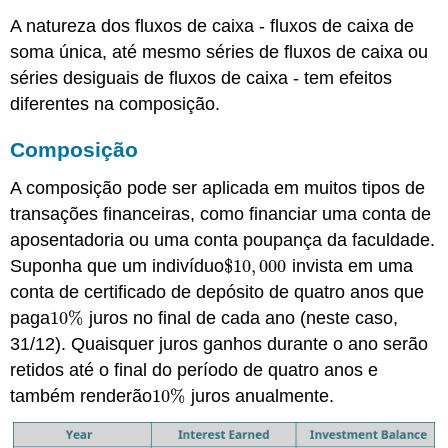
A natureza dos fluxos de caixa - fluxos de caixa de
soma única, até mesmo séries de fluxos de caixa ou
séries desiguais de fluxos de caixa - tem efeitos
diferentes na composição.
Composição
A composição pode ser aplicada em muitos tipos de
transações financeiras, como financiar uma conta de
aposentadoria ou uma conta poupança da faculdade.
Suponha que um indivíduo
$
10
,
000
invista em uma
$
10
,
000
conta de certificado de depósito de quatro anos que
paga
10
%
juros no final de cada ano (neste caso,
10
%
31/12). Quaisquer juros ganhos durante o ano serão
retidos até o final do período de quatro anos e
também renderão
10
%
juros anualmente.
10
%