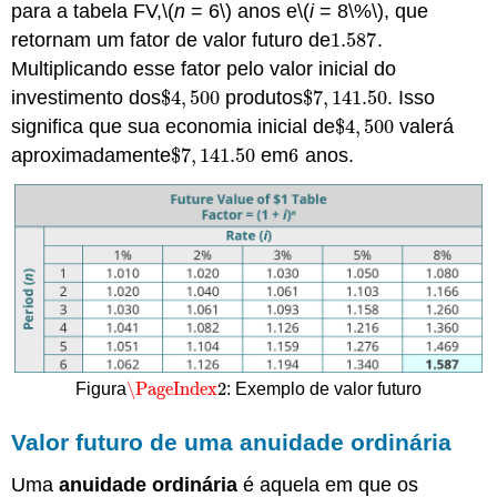
para a tabela FV,
\(
n
= 6\)
anos e
\(
i
= 8\%\)
, que
retornam um fator de valor futuro de
1.587
.
1.587
Multiplicando esse fator pelo valor inicial do
investimento dos
$
4
,
500
produtos
$
7
,
141.50
. Isso
$
4
,
500
$
7
,
141.50
significa que sua economia inicial de
$
4
,
500
valerá
$
4
,
500
aproximadamente
$
7
,
141.50
em
6
anos.
$
7
,
141.50
6
\PageIndex
2
Figura
: Exemplo de valor futuro
\PageIndex
2
Valor futuro de uma anuidade ordinária
Uma
anuidade ordinária
é aquela em que os