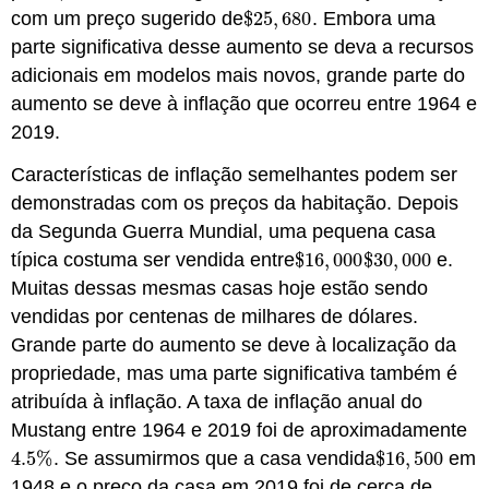
com um preço sugerido de
$
25
,
680
. Embora uma
$
25
,
680
parte significativa desse aumento se deva a recursos
adicionais em modelos mais novos, grande parte do
aumento se deve à inflação que ocorreu entre 1964 e
2019.
Características de inflação semelhantes podem ser
demonstradas com os preços da habitação. Depois
da Segunda Guerra Mundial, uma pequena casa
típica costuma ser vendida entre
$
16
,
000
$
30
,
000
e.
$
16
,
000
$
30
,
000
Muitas dessas mesmas casas hoje estão sendo
vendidas por centenas de milhares de dólares.
Grande parte do aumento se deve à localização da
propriedade, mas uma parte significativa também é
atribuída à inflação. A taxa de inflação anual do
Mustang entre 1964 e 2019 foi de aproximadamente
4.5
%
. Se assumirmos que a casa vendida
$
16
,
500
em
4.5
%
$
16
,
500
1948 e o preço da casa em 2019 foi de cerca de