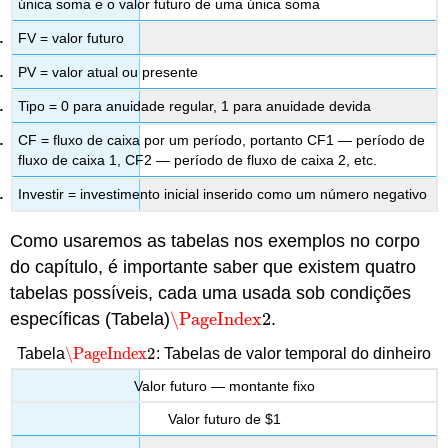
única soma e o valor futuro de uma única soma
FV = valor futuro
PV = valor atual ou presente
Tipo = 0 para anuidade regular, 1 para anuidade devida
CF = fluxo de caixa por um período, portanto CF1 — período de
fluxo de caixa 1, CF2 — período de fluxo de caixa 2, etc.
Investir = investimento inicial inserido como um número negativo
Como usaremos as tabelas nos exemplos no corpo
do capítulo, é importante saber que existem quatro
tabelas possíveis, cada uma usada sob condições
específicas (Tabela)
\PageIndex
2
.
\PageIndex
2
\PageIndex
2
Tabela
: Tabelas de valor temporal do dinheiro
\PageIndex
2
Valor futuro — montante fixo
Valor futuro de $1