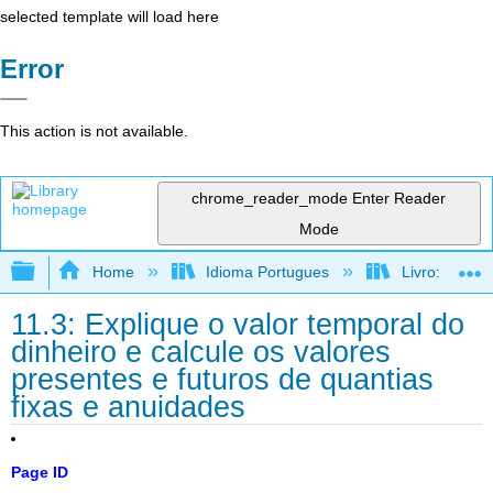
selected template will load here
Error
This action is not available.
chrome_reader_mode
Enter Reader
Mode
Expand/collapse global hierarchy
Home
Idioma Portugues
Livro: Conta
11.3: Explique o valor temporal do
dinheiro e calcule os valores
presentes e futuros de quantias
fixas e anuidades
Page ID