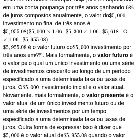
em uma conta poupança por três anos ganhando 6%
de juros compostos anualmente, o valor do
$
5
,
000
$
5
,
000
investimento no final de três anos é
$
5
,
955.08
(
$
5
,
000
×
1.06
–
$
5
,
300
×
1.06
–
$
5
,
618
. O
$
5
,
955.08
(
$
5
,
000
×
1.06
–
$
5
,
300
×
1.06
–
$
5
,
618
×
1.06
–
$
×
1.06
–
$
5
,
955.08
)
$
5
,
955.08
é o valor futuro do
$
5
,
000
investimento por
$
5
,
955.08
$
5
,
000
três anos em
6
%
. Mais formalmente, o
valor futuro
é
6
%
o valor pelo qual um único investimento ou uma série
de investimentos crescerão ao longo de um período
especificado a uma determinada taxa ou taxas de
juros. O
$
5
,
000
investimento inicial é o valor atual.
$
5
,
000
Novamente, mais formalmente, o
valor presente
é o
valor atual de um único investimento futuro ou de
uma série de investimentos por um tempo
especificado a uma determinada taxa ou taxas de
juros. Outra forma de expressar isso é dizer que
$
5
,
000
é o valor atual de
$
5
,
955.08
quando o valor
$
5
,
000
$
5
,
955.08