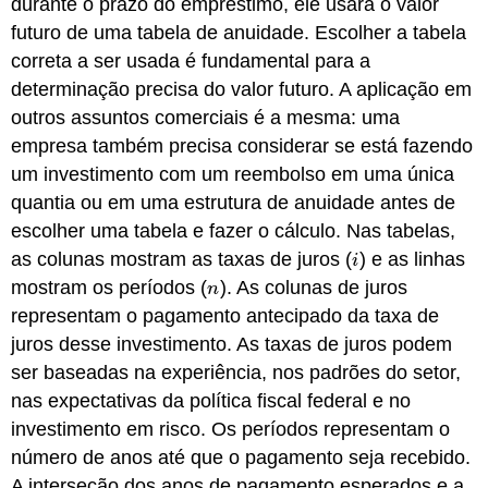
durante o prazo do empréstimo, ele usará o valor
futuro de uma tabela de anuidade. Escolher a tabela
correta a ser usada é fundamental para a
determinação precisa do valor futuro. A aplicação em
outros assuntos comerciais é a mesma: uma
empresa também precisa considerar se está fazendo
um investimento com um reembolso em uma única
quantia ou em uma estrutura de anuidade antes de
escolher uma tabela e fazer o cálculo. Nas tabelas,
as colunas mostram as taxas de juros (
) e as linhas
i
i
mostram os períodos (
). As colunas de juros
n
n
representam o pagamento antecipado da taxa de
juros desse investimento. As taxas de juros podem
ser baseadas na experiência, nos padrões do setor,
nas expectativas da política fiscal federal e no
investimento em risco. Os períodos representam o
número de anos até que o pagamento seja recebido.
A interseção dos anos de pagamento esperados e a