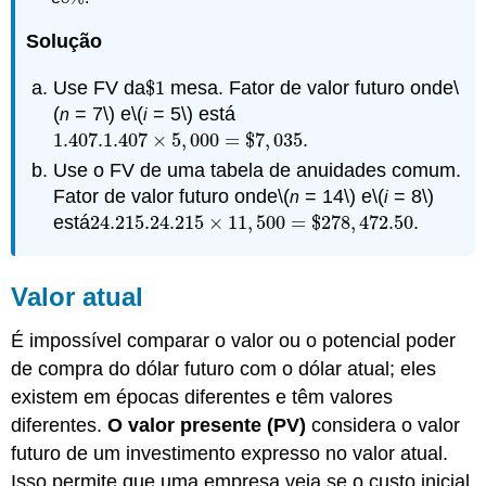
Solução
Use FV da
$
1
mesa. Fator de valor futuro onde
\
$
1
(
= 7\)
e
\(
= 5\)
está
n
i
1.407.
1.407
×
5
,
000
=
$
7
,
035
.
1.407.
1.407
×
5
,
000
=
$
7
,
035
Use o FV de uma tabela de anuidades comum.
Fator de valor futuro onde
\(
= 14\)
e
\(
= 8\)
n
i
está
24.215.
24.215
×
11
,
500
=
$
278
,
472.50
.
24.215.
24.215
×
11
,
500
=
$
278
,
472.50
Valor atual
É impossível comparar o valor ou o potencial poder
de compra do dólar futuro com o dólar atual; eles
existem em épocas diferentes e têm valores
diferentes.
O valor presente (PV)
considera o valor
futuro de um investimento expresso no valor atual.
Isso permite que uma empresa veja se o custo inicial