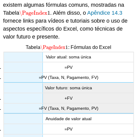
existem algumas fórmulas comuns, mostradas na
Tabela
\PageIndex
1
. Além disso, o
Apêndice 14.3
\PageIndex
1
fornece links para vídeos e tutoriais sobre o uso de
aspectos específicos do Excel, como técnicas de
valor futuro e presente.
\PageIndex
1
Tabela
: Fórmulas do Excel
\PageIndex
1
Valor atual: soma única
=PV
=PV (Taxa, N, Pagamento, FV)
Valor futuro: soma única
+FV
=FV (Taxa, N, Pagamento, PV)
Anuidade de valor atual
=PV