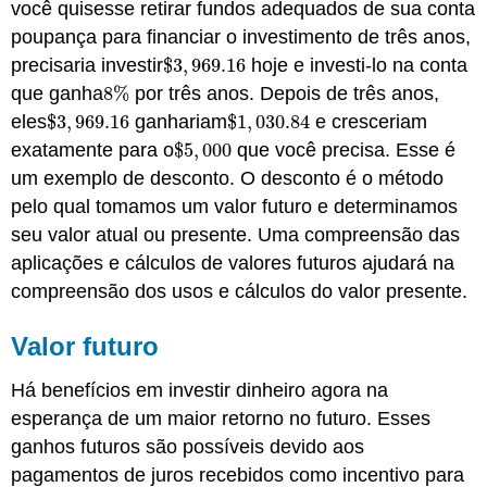
você quisesse retirar fundos adequados de sua conta
poupança para financiar o investimento de três anos,
precisaria investir
$
3
,
969.16
hoje e investi-lo na conta
$
3
,
969.16
que ganha
8
%
por três anos. Depois de três anos,
8
%
eles
$
3
,
969.16
ganhariam
$
1
,
030.84
e cresceriam
$
3
,
969.16
$
1
,
030.84
exatamente para o
$
5
,
000
que você precisa. Esse é
$
5
,
000
um exemplo de desconto. O desconto é o método
pelo qual tomamos um valor futuro e determinamos
seu valor atual ou presente. Uma compreensão das
aplicações e cálculos de valores futuros ajudará na
compreensão dos usos e cálculos do valor presente.
Valor futuro
Há benefícios em investir dinheiro agora na
esperança de um maior retorno no futuro. Esses
ganhos futuros são possíveis devido aos
pagamentos de juros recebidos como incentivo para