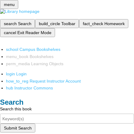
menu
search
Search
build_circle
Toolbar
fact_check
Homework
cancel
Exit Reader Mode
school
Campus Bookshelves
menu_book
Bookshelves
perm_media
Learning Objects
login
Login
how_to_reg
Request Instructor Account
hub
Instructor Commons
Search
Search this book
Submit Search