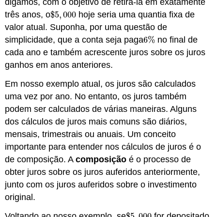
digamos, com o objetivo de retirá-la em exatamente
três anos, o
$
5
,
000
hoje seria uma quantia fixa de
$
5
,
000
valor atual. Suponha, por uma questão de
simplicidade, que a conta seja paga
6
%
no final de
6
%
cada ano e também acrescente juros sobre os juros
ganhos em anos anteriores.
Em nosso exemplo atual, os juros são calculados
uma vez por ano. No entanto, os juros também
podem ser calculados de várias maneiras. Alguns
dos cálculos de juros mais comuns são diários,
mensais, trimestrais ou anuais. Um conceito
importante para entender nos cálculos de juros é o
de composição. A
composição
é o processo de
obter juros sobre os juros auferidos anteriormente,
junto com os juros auferidos sobre o investimento
original.
Voltando ao nosso exemplo, se
$
5
,
000
for depositado
$
5
,
000