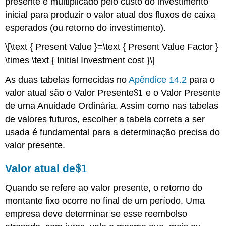
presente é multiplicado pelo custo do investimento
inicial para produzir o valor atual dos fluxos de caixa
esperados (ou retorno do investimento).
\[
\text { Present Value }=\text { Present Value Factor }
\times \text { Initial Investment cost }\]
As duas tabelas fornecidas no
Apêndice 14.2
para o
valor atual são o Valor Presente
$
1
e o Valor Presente
$
1
de uma Anuidade Ordinária. Assim como nas tabelas
de valores futuros, escolher a tabela correta a ser
usada é fundamental para a determinação precisa do
valor presente.
$
1
Valor atual de
$
1
Quando se refere ao valor presente, o retorno do
montante fixo ocorre no final de um período. Uma
empresa deve determinar se esse reembolso