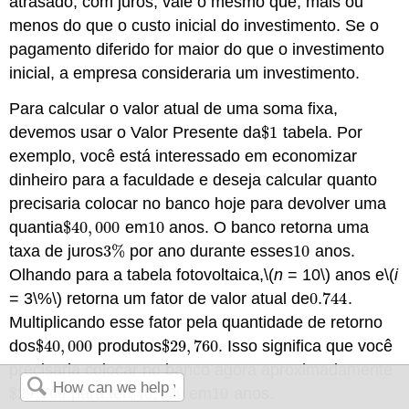
atrasado, com juros, vale o mesmo que, mais ou
menos do que o custo inicial do investimento. Se o
pagamento diferido for maior do que o investimento
inicial, a empresa consideraria um investimento.
Para calcular o valor atual de uma soma fixa,
devemos usar o Valor Presente da
$
1
tabela. Por
$
1
exemplo, você está interessado em economizar
dinheiro para a faculdade e deseja calcular quanto
precisaria colocar no banco hoje para devolver uma
quantia
$
40
,
000
em
10
anos. O banco retorna uma
$
40
,
000
10
taxa de juros
3
%
por ano durante esses
10
anos.
3
%
10
Olhando para a tabela fotovoltaica,
\(
n
= 10\)
anos e
\(
i
= 3\%\)
retorna um fator de valor atual de
0.744
.
0.744
Multiplicando esse fator pela quantidade de retorno
dos
$
40
,
000
produtos
$
29
,
760
. Isso significa que você
$
40
,
000
$
29
,
760
precisaria colocar no banco agora aproximadamente
$
29
,
760
para ter
$
40
,
000
em
10
anos.
$
29
,
760
$
40
,
000
10