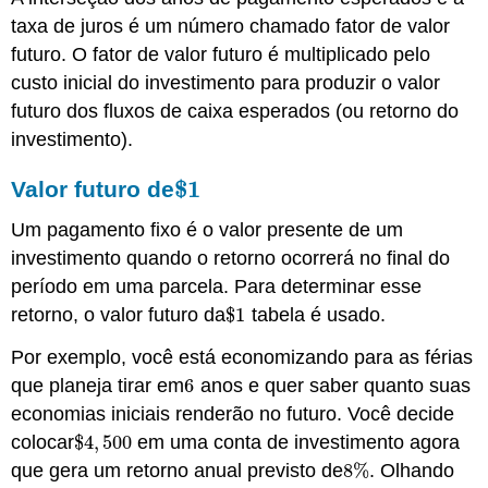
taxa de juros é um número chamado fator de valor
futuro. O fator de valor futuro é multiplicado pelo
custo inicial do investimento para produzir o valor
futuro dos fluxos de caixa esperados (ou retorno do
investimento).
$
1
Valor futuro de
$
1
Um pagamento fixo é o valor presente de um
investimento quando o retorno ocorrerá no final do
período em uma parcela. Para determinar esse
retorno, o valor futuro da
$
1
tabela é usado.
$
1
Por exemplo, você está economizando para as férias
que planeja tirar em
6
anos e quer saber quanto suas
6
economias iniciais renderão no futuro. Você decide
colocar
$
4
,
500
em uma conta de investimento agora
$
4
,
500
que gera um retorno anual previsto de
8
%
. Olhando
8
%