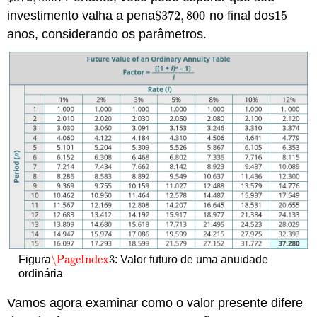
investimento valha a pena
$
372
,
800
no final dos
15
$
372
,
800
15
anos, considerando os parâmetros.
\PageIndex
3
Figura
: Valor futuro de uma anuidade
\PageIndex
3
ordinária
Vamos agora examinar como o valor presente difere