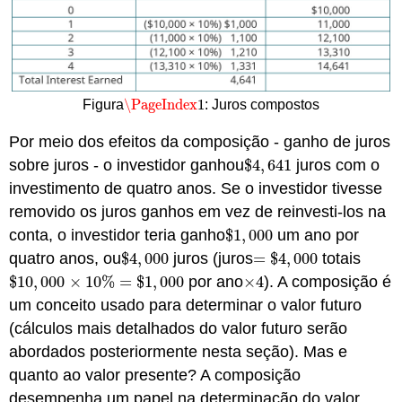
\PageIndex
1
Figura
: Juros compostos
\PageIndex
1
Por meio dos efeitos da composição - ganho de juros
sobre juros - o investidor ganhou
$
4
,
641
juros com o
$
4
,
641
investimento de quatro anos. Se o investidor tivesse
removido os juros ganhos em vez de reinvesti-los na
conta, o investidor teria ganho
$
1
,
000
um ano por
$
1
,
000
quatro anos, ou
$
4
,
000
juros (juros
=
$
4
,
000
totais
$
4
,
000
=
$
4
,
000
$
10
,
000
×
10
%
=
$
1
,
000
por ano
×
4
). A composição é
$
10
,
000
×
10
%
=
$
1
,
000
×
4
um conceito usado para determinar o valor futuro
(cálculos mais detalhados do valor futuro serão
abordados posteriormente nesta seção). Mas e
quanto ao valor presente? A composição
desempenha um papel na determinação do valor