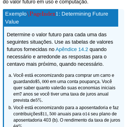
do valor futuro em uso e computação.
\PageIndex
1
Exemplo
: Determining Future
\PageIndex
1
Value
Determine o valor futuro para cada uma das
seguintes situações. Use as tabelas de valores
futuros fornecidas no
Apêndice 14.2
quando
necessário e arredonde as respostas para o
centavo mais próximo, quando necessário.
Você está economizando para comprar um carro e
$
5
,
000
guardando
em uma conta poupança. Você
$
5
,
000
quer saber quanto valerão suas economias iniciais
7
em
anos se você tiver uma taxa de juros anual
7
5
%
prevista de
.
5
%
Você está economizando para a aposentadoria e faz
$
11
,
500
14
contribuições
anuais para o
seu plano de
$
11
,
500
14
aposentadoria 403 (b). O rendimento da taxa de juros
8
%
é
.
8
%