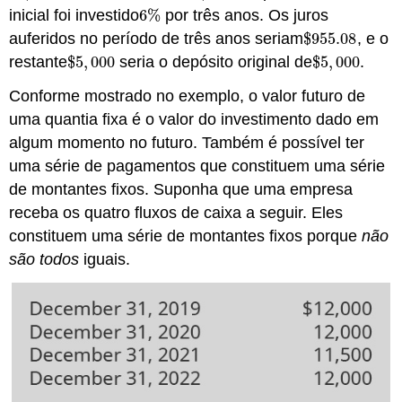
inicial foi investido
6
%
por três anos. Os juros
6
%
auferidos no período de três anos seriam
$
955.08
, e o
$
955.08
restante
$
5
,
000
seria o depósito original de
$
5
,
000
.
$
5
,
000
$
5
,
000
Conforme mostrado no exemplo, o valor futuro de
uma quantia fixa é o valor do investimento dado em
algum momento no futuro. Também é possível ter
uma série de pagamentos que constituem uma série
de montantes fixos. Suponha que uma empresa
receba os quatro fluxos de caixa a seguir. Eles
constituem uma série de montantes fixos porque
não
são todos
iguais.