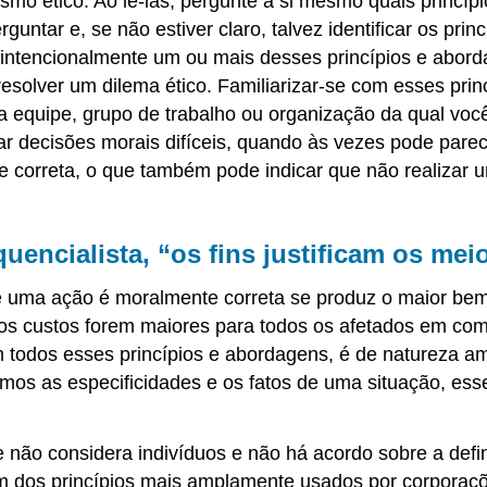
ivismo ético. Ao lê-las, pergunte a si mesmo quais princ
guntar e, se não estiver claro, talvez identificar os pr
 intencionalmente um ou mais desses princípios e abor
solver um dilema ético. Familiarizar-se com esses princ
a equipe, grupo de trabalho ou organização da qual você
r decisões morais difíceis, quando às vezes pode parec
 correta, o que também pode indicar que não realizar
encialista, “os fins justificam os mei
que uma ação é moralmente correta se produz o maior b
 os custos forem maiores para todos os afetados em com
m todos esses princípios e abordagens, é de natureza 
s as especificidades e os fatos de uma situação, esse 
 não considera indivíduos e não há acordo sobre a defi
é um dos princípios mais amplamente usados por corporaçõ