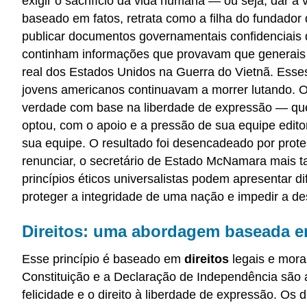
exigir o sacrifício da vida humana — ou seja, dar a
baseado em fatos, retrata como a filha do fundador
publicar documentos governamentais confidenciais de
continham informações que provavam que generais e
real dos Estados Unidos na Guerra do Vietnã. Esse
jovens americanos continuavam a morrer lutando. O
verdade com base na liberdade de expressão — que e
optou, com o apoio e a pressão de sua equipe edito
sua equipe. O resultado foi desencadeado por prote
renunciar, o secretário de Estado McNamara mais t
princípios éticos universalistas podem apresentar
proteger a integridade de uma nação e impedir a de
Direitos: uma abordagem baseada em
Esse princípio é baseado em
direitos
legais e morai
Constituição e a Declaração de Independência são a 
felicidade e o direito à liberdade de expressão. Os