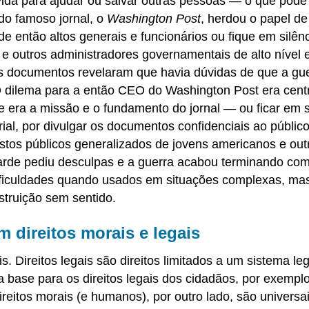
 vida para ajudar ou salvar outras pessoas — o que pode 
 do famoso jornal, o
Washington Post
, herdou o papel d
 então altos generais e funcionários ou fique em silênc
 outros administradores governamentais de alto nível 
s documentos revelaram que havia dúvidas de que a gue
 dilema para a então CEO do Washington Post era centra
ra a missão e o fundamento do jornal — ou ficar em sil
rial, por divulgar os documentos confidenciais ao públi
stos públicos generalizados de jovens americanos e out
arde pediu desculpas e a guerra acabou terminando com 
 dificuldades quando usados em situações complexas, ma
struição sem sentido.
 direitos morais e legais
s. Direitos legais são direitos limitados a um sistema le
base para os direitos legais dos cidadãos, por exemplo, 
 direitos morais (e humanos), por outro lado, são unive