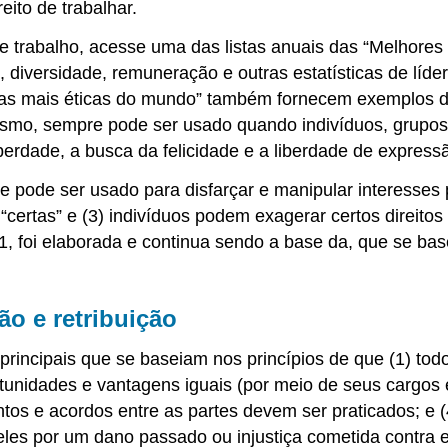
eito de trabalhar.
 de trabalho, acesse uma das listas anuais das “Melhores
ens, diversidade, remuneração e outras estatísticas de lí
as mais éticas do mundo” também fornecem exemplos de d
alismo, sempre pode ser usado quando indivíduos, grup
iberdade, a busca da felicidade e a liberdade de express
 pode ser usado para disfarçar e manipular interesses pol
rtas” e (3) indivíduos podem exagerar certos direitos 
1, foi elaborada e continua sendo a base da, que se base
o e retribuição
rincipais que se baseiam nos princípios de que (1) todo
unidades e vantagens iguais (por meio de seus cargos 
ntos e acordos entre as partes devem ser praticados; e (
es por um dano passado ou injustiça cometida contra e