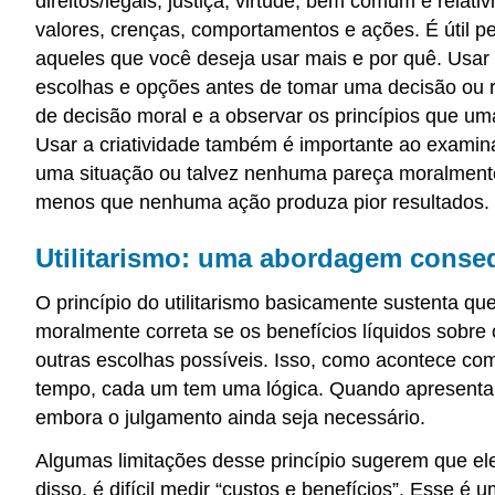
direitos/legais, justiça, virtude, bem comum e relat
valores, crenças, comportamentos e ações. É útil per
aqueles que você deseja usar mais e por quê. Usar
escolhas e opções antes de tomar uma decisão ou re
de decisão moral e a observar os princípios que um
Usar a criatividade também é importante ao examina
uma situação ou talvez nenhuma pareça moralmente
menos que nenhuma ação produza pior resultados.
Utilitarismo: uma abordagem consequ
O princípio do utilitarismo basicamente sustenta 
moralmente correta se os benefícios líquidos sobre
outras escolhas possíveis. Isso, como acontece co
tempo, cada um tem uma lógica. Quando apresentamo
embora o julgamento ainda seja necessário.
Algumas limitações desse princípio sugerem que ele
disso, é difícil medir “custos e benefícios”. Esse 