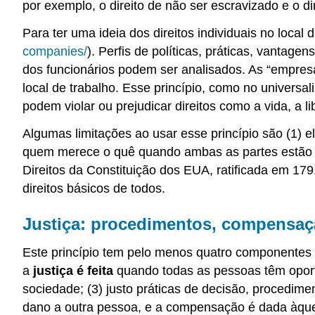
por exemplo, o direito de não ser escravizado e o dir
Para ter uma ideia dos direitos individuais no local
companies/
). Perfis de políticas, práticas, vantag
dos funcionários podem ser analisados. As “empres
local de trabalho. Esse princípio, como no univers
podem violar ou prejudicar direitos como a vida, a l
Algumas limitações ao usar esse princípio são (1) ele
quem merece o quê quando ambas as partes estão “ce
Direitos da Constituição dos EUA, ratificada em 179
direitos básicos de todos.
Justiça: procedimentos, compensaçã
Este princípio tem pelo menos quatro componentes p
a
justiça é feita
quando todas as pessoas têm oport
sociedade; (3) justo práticas de decisão, procedime
dano a outra pessoa, e a compensação é dada àquel