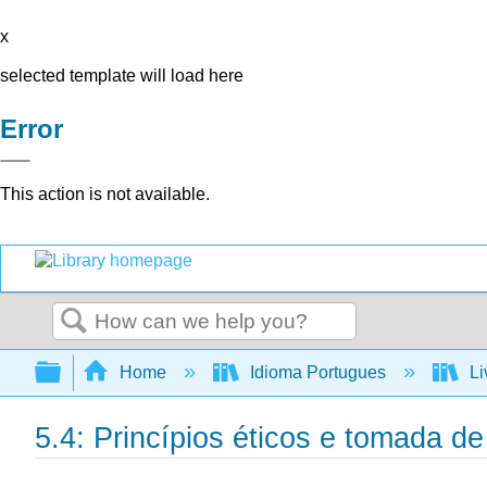
x
selected template will load here
Error
This action is not available.
Search
Expand/collapse global hierarchy
Home
Idioma Portugues
Li
5.4: Princípios éticos e tomada d