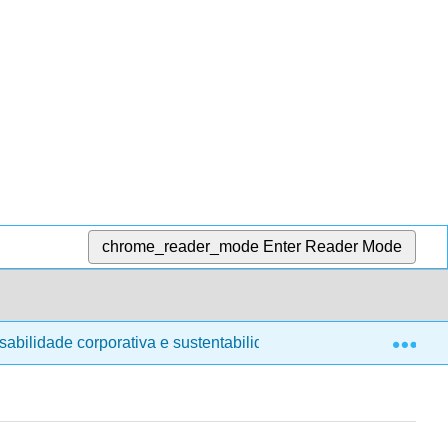
chrome_reader_mode
Enter Reader Mode
Exp
sabilidade corporativa e sustentabilidade
5.4: Princí