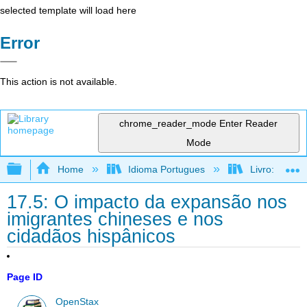
selected template will load here
Error
This action is not available.
chrome_reader_mode
Enter Reader
Mode
Expand/collapse global hierarchy
Home
Idioma Portugues
Livro: Histó
17.5: O impacto da expansão nos
imigrantes chineses e nos
cidadãos hispânicos
Page ID
OpenStax