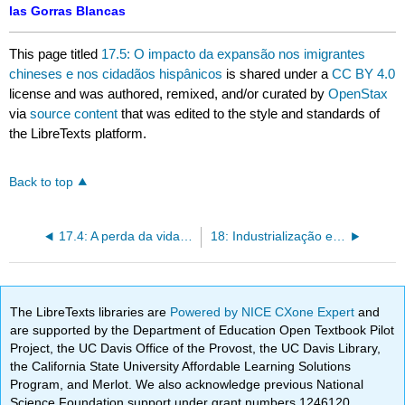
las Gorras Blancas
This page titled
17.5: O impacto da expansão nos imigrantes
chineses e nos cidadãos hispânicos
is shared under a
CC BY 4.0
license and was authored, remixed, and/or curated by
OpenStax
via
source content
that was edited to the style and standards of
the LibreTexts platform.
Back to top
17.4: A perda da vida e da cultura dos índios americanos
18: Industrialização e a ascensão dos grandes negócios, 1870-1900
The LibreTexts libraries are
Powered by NICE CXone Expert
and
are supported by the Department of Education Open Textbook Pilot
Project, the UC Davis Office of the Provost, the UC Davis Library,
the California State University Affordable Learning Solutions
Program, and Merlot. We also acknowledge previous National
Science Foundation support under grant numbers 1246120,