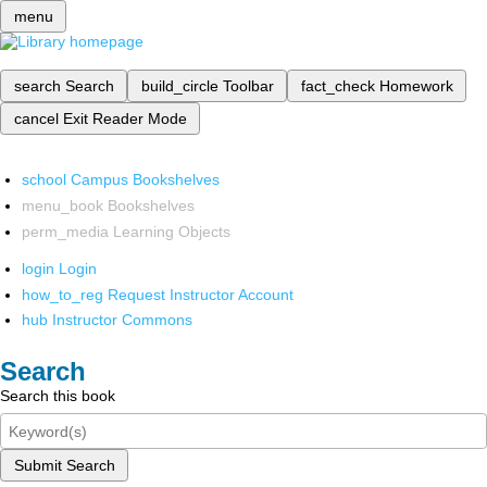
menu
search
Search
build_circle
Toolbar
fact_check
Homework
cancel
Exit Reader Mode
school
Campus Bookshelves
menu_book
Bookshelves
perm_media
Learning Objects
login
Login
how_to_reg
Request Instructor Account
hub
Instructor Commons
Search
Search this book
Submit Search