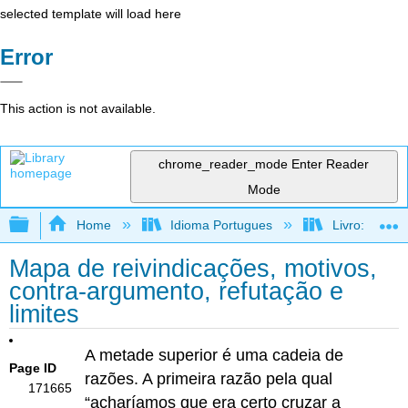
selected template will load here
Error
This action is not available.
chrome_reader_mode
Enter Reader
Mode
Expand/collapse global hierarchy
Home
Idioma Portugues
Livro: Como f
Mapa de reivindicações, motivos,
contra-argumento, refutação e
limites
A metade superior é uma cadeia de
Page ID
razões. A primeira razão pela qual
171665
“acharíamos que era certo cruzar a