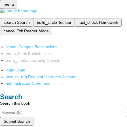
menu
search
Search
build_circle
Toolbar
fact_check
Homework
cancel
Exit Reader Mode
school
Campus Bookshelves
menu_book
Bookshelves
perm_media
Learning Objects
login
Login
how_to_reg
Request Instructor Account
hub
Instructor Commons
Search
Search this book
Submit Search