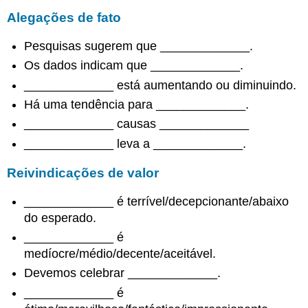
neutra
Alegações de fato
Contra-
argumentos
Pesquisas sugerem que _____________.
que
têm
Os dados indicam que _____________.
mérito
_____________ está aumentando ou diminuindo.
Refutação
a
Há uma tendência para _____________.
um
_____________ causas _____________
contra-
_____________ leva a _____________.
argumento
Concessão
Reivindicações de valor
a
um
_____________ é terrível/decepcionante/abaixo
contra-
argumento
do esperado.
Limites
_____________ é
Certeza
medíocre/médio/decente/aceitável.
menos
Devemos celebrar _____________.
do
_____________ é
que
perfeita