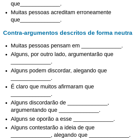
que_____________.
os
motivos
Muitas pessoas acreditam erroneamente
Resumindo
que_____________.
o
tratamento
Contra-argumentos descritos de forma neutra
dos
contra-
Muitas pessoas pensam em _____________.
argumentos
Alguns, por outro lado, argumentarão que
Concessão
_____________.
a
um
Alguns podem discordar, alegando que
contra-
_____________.
argumento
É claro que muitos afirmaram que
Rejeição
_____________.
de
um
Alguns discordarão de _____________,
contra-
argumentando que _____________.
argumento
Alguns se oporão a esse _____________.
Resumindo
os
Alguns contestarão a ideia de que
limites
_____________, alegando que _____________.