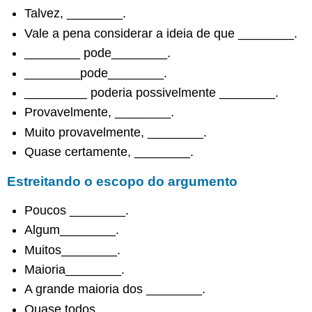
para
Talvez, ________.
responder
Vale a pena considerar a ideia de que ________.
para
________ pode________.
aprofundar
a
________pode________.
conversa
_________ poderia possivelmente ________.
Chamada
Provavelmente, ________.
para
esclarecimentos
Muito provavelmente, ________.
Chamada
Quase certamente, ________.
para
apoio
Estreitando o escopo do argumento
e
pesquisa
Poucos ________.
Sugira
Algum________.
um
limite
Muitos________.
para
Maioria________.
a
reivindicação
A grande maioria dos ________.
Aponte
Quase todos________.