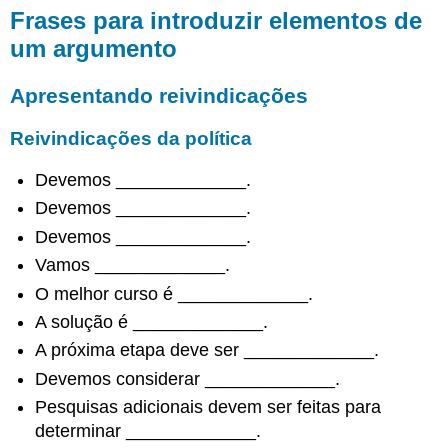
Alegações
Frases para introduzir elementos de
de
um argumento
fato
Reivindicações
de
Apresentando reivindicações
valor
Reivindicações
Reivindicações da política
comparativas
de
Devemos _____________.
valor
Devemos _____________.
Motivos
Devemos _____________.
Contra-
argumentos
Vamos _____________.
Contra-
O melhor curso é _____________.
argumentos
A solução é _____________.
equivocados
A próxima etapa deve ser _____________.
Contra-
argumentos
Devemos considerar _____________.
descritos
Pesquisas adicionais devem ser feitas para
de
determinar _____________.
forma