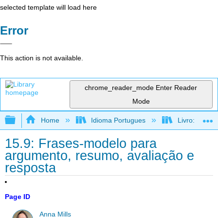
selected template will load here
Error
This action is not available.
chrome_reader_mode
Enter Reader
Mode
Expand/collapse global hierarchy
Home
Idioma Portugues
Livro: Como f
15.9: Frases-modelo para
argumento, resumo, avaliação e
resposta
Page ID
Anna Mills