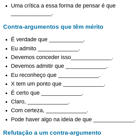
Comparando
Uma crítica a essa forma de pensar é que
dois
_____________.
argumentos
Semelhanças
Contra-argumentos que têm mérito
Diferenças
Semelhanças
É verdade que ___________.
e
Eu admito _____________.
diferenças
Devemos conceder isso_____________.
juntas
Frases
Devemos admitir que _____________.
para
Eu reconheço que _____________.
avaliar
X tem um ponto que _____________.
argumentos
Avaliando
É certo que _____________.
a
Claro, _____________.
clareza
Com certeza, _____________.
Falta
Pode haver algo na ideia de que _____________.
de
clareza
Refutação a um contra-argumento
Elogios
pela