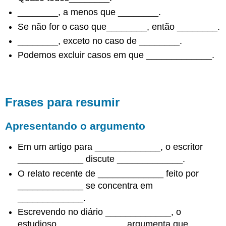
para
________, a menos que ________.
outras
implicações
Se não for o caso que________, então ________.
Introduza
________, exceto no caso de ________.
motivos
Podemos excluir casos em que _____________.
alternativos
ou
adicionais
Ressalte
a
Frases para resumir
importância
de
Apresentando o argumento
um
argumento
Em um artigo para _____________, o escritor
Sugira
_____________ discute _____________.
maneiras
de
O relato recente de _____________ feito por
divulgar
_____________ se concentra em
a
_____________.
notícia
Escrevendo no diário _____________, o
Introduza
reivindicações
estudioso _____________ argumenta que