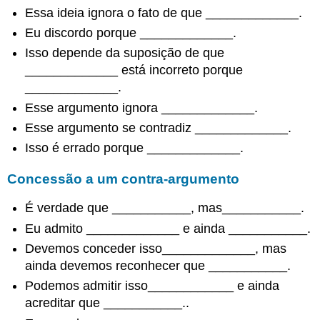
Essa ideia ignora o fato de que _____________.
clareza
Apontando
Eu discordo porque _____________.
exceções
Isso depende da suposição de que
Avaliando
_____________ está incorreto porque
evidências
_____________.
Forte
Esse argumento ignora _____________.
evidência
Evidência
Esse argumento se contradiz _____________.
fraca
Isso é errado porque _____________.
Suposições
Concessão a um contra-argumento
Criticando
suposições
É verdade que ___________, mas___________.
Elogiando
suposições
Eu admito _____________ e ainda ___________.
Avaliando
Devemos conceder isso_____________, mas
o
ainda devemos reconhecer que ___________.
tratamento
dos
Podemos admitir isso____________ e ainda
contra-
acreditar que ___________..
argumentos