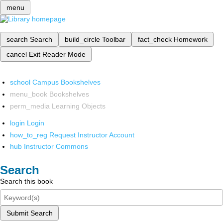
menu
search
Search
build_circle
Toolbar
fact_check
Homework
cancel
Exit Reader Mode
school
Campus Bookshelves
menu_book
Bookshelves
perm_media
Learning Objects
login
Login
how_to_reg
Request Instructor Account
hub
Instructor Commons
Search
Search this book
Submit Search