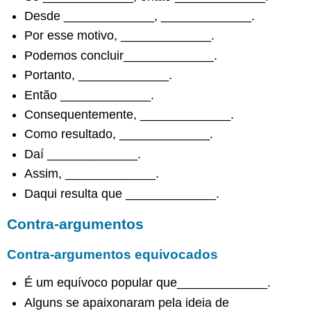
Reivindicações
Desde _____________, _____________.
positivas
de
Por esse motivo, _____________.
valor
Podemos concluir_____________.
Reivindicações
Portanto, _____________.
negativas
de
Então _____________.
valor
Consequentemente, _____________.
Reivindicações
mistas
Como resultado, _____________.
de
Daí _____________.
valor
Assim, _____________.
Reivindicações
fortemente
Daqui resulta que _____________.
sentidas
de
Contra-argumentos
política
Reivindicações
Contra-argumentos equivocados
provisórias
de
É um equívoco popular que_____________.
política
Alguns se apaixonaram pela ideia de
Resumindo