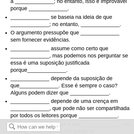
a _____________; no entanto, isso é improvável
porque _____________.
_____________ se baseia na ideia de que
_____________; no entanto, _____________.
O argumento pressupõe que _____________
sem fornecer evidências.
_____________ assume como certo que
_____________, mas podemos nos perguntar se
essa é uma suposição justificada
porque_____________.
_____________ depende da suposição de
que_____________. Esse é sempre o caso?
Alguns podem dizer que _____________.
_____________ depende de uma crença em
_____________, que pode não ser compartilhada
por todos os leitores porque _____________.
A ideia subjacente aqui é que _____________; no
entanto, devemos nos perguntar se