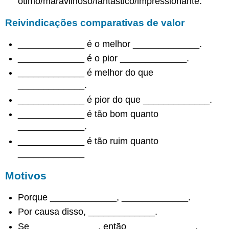
ótimo/maravilhoso/fantástico/impressionante.
Estreitando
o
Reivindicações comparativas de valor
escopo
do
_____________ é o melhor _____________.
argumento
_____________ é o pior _____________.
Frases
_____________ é melhor do que
para
resumir
_____________.
Apresentando
_____________ é pior do que _____________.
o
_____________ é tão bom quanto
argumento
_____________.
Resumindo
_____________ é tão ruim quanto
reivindicações
_____________
Afirmações
controversas
Motivos
Alegações
de
Porque _____________, _____________.
fato
amplamente
Por causa disso, _____________.
aceitas
Se _____________, então _____________.