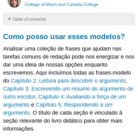
College of Marin and Cañada College
Table of contents
Como
posso
Como posso usar esses modelos?
usar
esses
Analisar uma coleção de frases que ajudam nas
modelos?
tarefas comuns de redação pode nos energizar e nos
Frases
dar uma ideia de nossas opções enquanto
para
introduzir
escrevemos. Aqui incluímos todas as frases-modelo
elementos
do
Capítulo 2: Leitura para descobrir o argumento
,
de
Capítulo 3: Escrevendo um resumo do argumento de
um
outro escritor
,
Capítulo 4: Avaliando a força de um
argumento
argumento
e
Capítulo 5: Respondendo a um
Apresentando
reivindicações
argumento
. O título de cada seção é vinculado à
Reivindicações
seção relevante do livro didático para obter mais
da
informações.
política