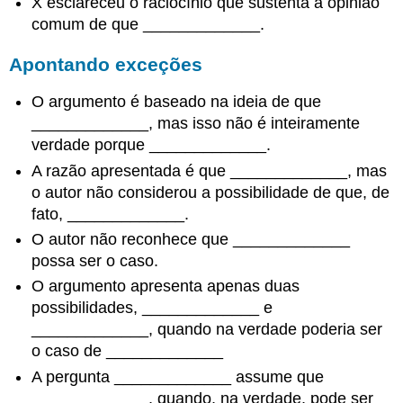
X esclareceu o raciocínio que sustenta a opinião
comum de que _____________.
Apontando exceções
O argumento é baseado na ideia de que
_____________, mas isso não é inteiramente
verdade porque _____________.
A razão apresentada é que _____________, mas
o autor não considerou a possibilidade de que, de
fato, _____________.
O autor não reconhece que _____________
possa ser o caso.
O argumento apresenta apenas duas
possibilidades, _____________ e
_____________, quando na verdade poderia ser
o caso de _____________
A pergunta _____________ assume que
_____________, quando, na verdade, pode ser