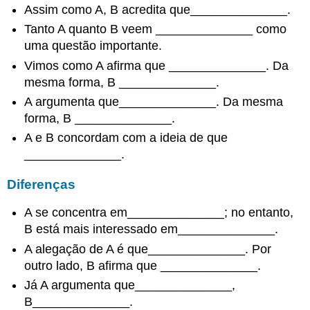
Assim como A, B acredita que______________.
Tanto A quanto B veem ______________ como
uma questão importante.
Vimos como A afirma que ______________. Da
mesma forma, B ______________.
A argumenta que______________. Da mesma
forma, B ______________.
A e B concordam com a ideia de que
______________.
Diferenças
A se concentra em______________; no entanto,
B está mais interessado em______________.
A alegação de A é que______________. Por
outro lado, B afirma que ______________.
Já A argumenta que______________,
B______________.