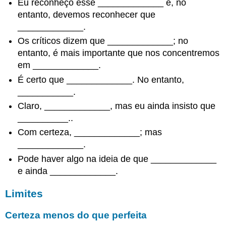
Eu reconheço esse _____________ e, no
Elogios
entanto, devemos reconhecer que
Crítica
_____________.
Pontos
Os críticos dizem que _____________; no
fortes
entanto, é mais importante que nos concentremos
Elogie
em _____________.
uma
subseção
É certo que _____________. No entanto,
Elogios
___________.
por
Claro, _____________, mas eu ainda insisto que
chamar
__________..
a
atenção
Com certeza, _____________; mas
Elogie
_____________.
o
Pode haver algo na ideia de que _____________
enquadramento
e ainda _____________.
Elogios
por
Limites
levantar
uma
questão
Certeza menos do que perfeita
Frases