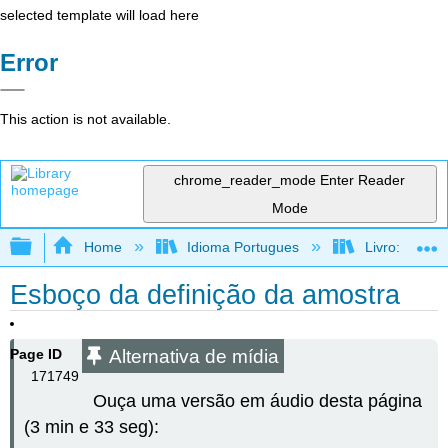
selected template will load here
Error
This action is not available.
chrome_reader_mode
Enter Reader
Mode
Expand/collapse global hierarchy
Home
Idioma Portugues
Livro: Como f
Esboço da definição da amostra
Alternativa de mídia
Page ID
171749
Ouça uma versão em áudio desta página
(3 min e 33 seg):