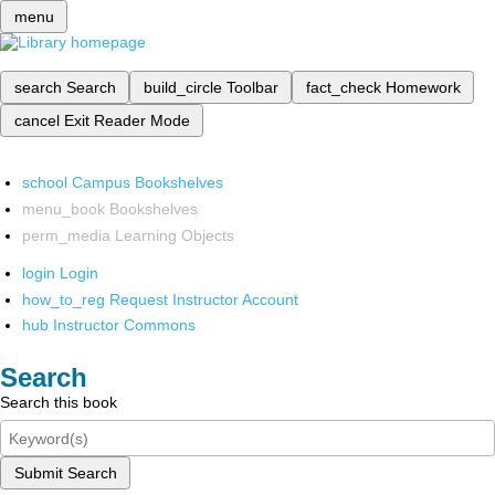
menu
search
Search
build_circle
Toolbar
fact_check
Homework
cancel
Exit Reader Mode
school
Campus Bookshelves
menu_book
Bookshelves
perm_media
Learning Objects
login
Login
how_to_reg
Request Instructor Account
hub
Instructor Commons
Search
Search this book
Submit Search