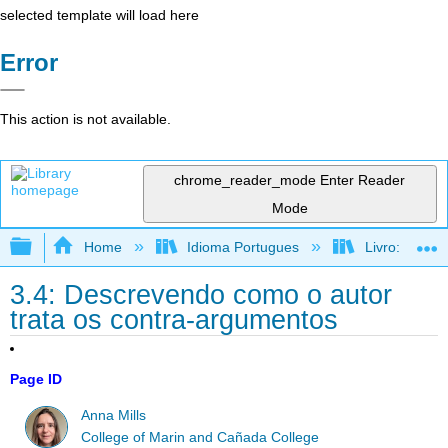
selected template will load here
Error
This action is not available.
chrome_reader_mode
Enter Reader
Mode
Expand/collapse global hierarchy
Home
Idioma Portugues
Livro: Como f
3.4: Descrevendo como o autor
trata os contra-argumentos
Page ID
Anna Mills
College of Marin and Cañada College