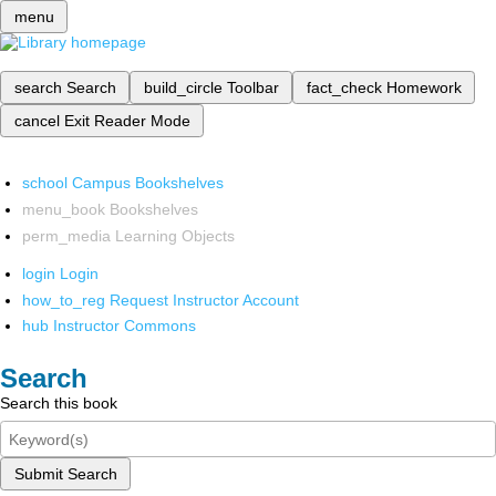
menu
search
Search
build_circle
Toolbar
fact_check
Homework
cancel
Exit Reader Mode
school
Campus Bookshelves
menu_book
Bookshelves
perm_media
Learning Objects
login
Login
how_to_reg
Request Instructor Account
hub
Instructor Commons
Search
Search this book
Submit Search