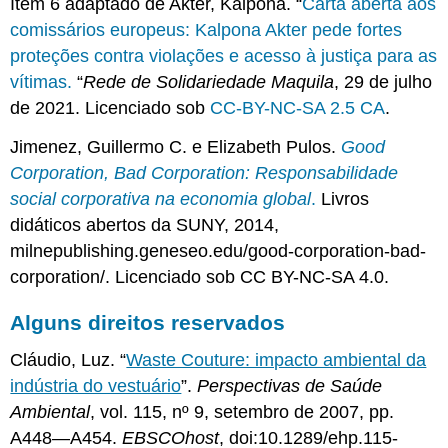
Item 6 adaptado de Akter, Kalpona. “
Carta aberta aos
comissários europeus: Kalpona Akter pede fortes
proteções contra violações e acesso à justiça para as
vítimas.
“
Rede de Solidariedade Maquila
, 29 de julho
de 2021. Licenciado sob
CC-BY-NC-SA 2.5 CA
.
Jimenez, Guillermo C. e Elizabeth Pulos.
Good
Corporation, Bad Corporation: Responsabilidade
social corporativa na economia global
.
Livros
didáticos abertos da SUNY, 2014,
milnepublishing.geneseo.edu/good-corporation-bad-
corporation/. Licenciado sob CC BY-NC-SA 4.0.
Alguns direitos reservados
Cláudio, Luz. “
Waste Couture: impacto ambiental da
indústria do vestuário
”.
Perspectivas de Saúde
Ambiental
, vol. 115, nº 9, setembro de 2007, pp.
A448—A454.
EBSCOhost
, doi:10.1289/ehp.115-