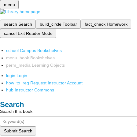
menu
search
Search
build_circle
Toolbar
fact_check
Homework
cancel
Exit Reader Mode
school
Campus Bookshelves
menu_book
Bookshelves
perm_media
Learning Objects
login
Login
how_to_reg
Request Instructor Account
hub
Instructor Commons
Search
Search this book
Submit Search