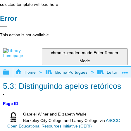
selected template will load here
Error
This action is not available.
chrome_reader_mode
Enter Reader
Mode
Expand/collapse global hierarchy
Home
Idioma Portugues
Leitura, reda
5.3: Distinguindo apelos retóricos
Page ID
Gabriel Winer and Elizabeth Wadell
Berkeley City College and Laney College
via
ASCCC
Open Educational Resources Initiative (OERI)