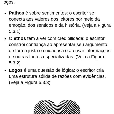
publicado
logos.
anteriormente
Pathos
é sobre sentimentos: o escritor se
Identificação
de
conecta aos valores dos leitores por meio da
apelos
emoção, dos sentidos e da história. (Veja a Figura
retóricos:
5.3.1)
Alguns
O
ethos
tem a ver com credibilidade: o escritor
direitos
constrói confiança ao apresentar seu argumento
reservados
de forma justa e cuidadosa e ao usar informações
Todos
os
de outras fontes especializadas. (Veja a Figura
direitos
5.3.2)
reservados
Logos
é uma questão de lógica: o escritor cria
uma estrutura sólida de razões com evidências.
(Veja a Figura 5.3.3)