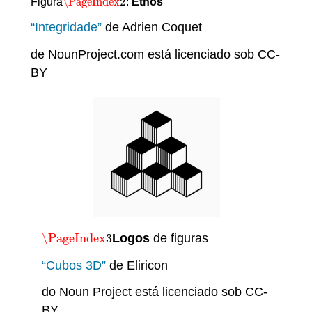
\PageIndex
2
Figura
:
Ethos
\PageIndex
2
“Integridade”
de Adrien Coquet
de NounProject.com está licenciado sob CC-
BY
\PageIndex
3
Logos
de figuras
\PageIndex
3
“Cubos 3D”
de Eliricon
do Noun Project está licenciado sob CC-
BY