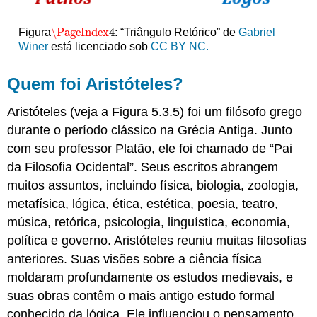
\PageIndex
4
Figura
: “Triângulo Retórico” de
Gabriel
\PageIndex
4
Winer
está licenciado sob
CC BY NC.
Quem foi Aristóteles?
Aristóteles (veja a Figura 5.3.5) foi um filósofo grego
durante o período clássico na Grécia Antiga. Junto
com seu professor Platão, ele foi chamado de “Pai
da Filosofia Ocidental”. Seus escritos abrangem
muitos assuntos, incluindo física, biologia, zoologia,
metafísica, lógica, ética, estética, poesia, teatro,
música, retórica, psicologia, linguística, economia,
política e governo. Aristóteles reuniu muitas filosofias
anteriores. Suas visões sobre a ciência física
moldaram profundamente os estudos medievais, e
suas obras contêm o mais antigo estudo formal
conhecido da lógica. Ele influenciou o pensamento