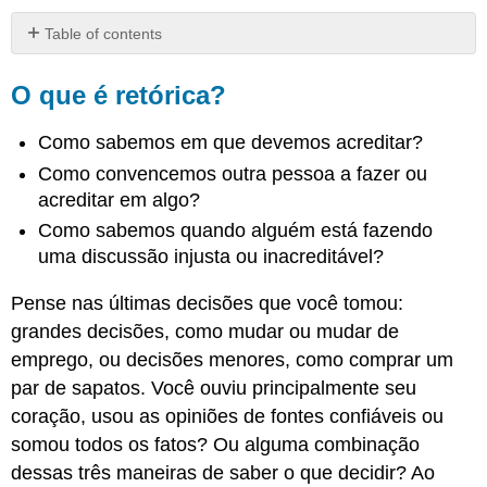
Table of contents
O
que
O que é retórica?
é
retórica?
Como sabemos em que devemos acreditar?
Quais
Como convencemos outra pessoa a fazer ou
são
acreditar em algo?
os
3
Como sabemos quando alguém está fazendo
principais
uma discussão injusta ou inacreditável?
apelos
retóricos?
Pense nas últimas decisões que você tomou:
Quem
grandes decisões, como mudar ou mudar de
foi
Aristóteles?
emprego, ou decisões menores, como comprar um
Vídeo:
par de sapatos. Você ouviu principalmente seu
“Ethos,
coração, usou as opiniões de fontes confiáveis ou
Pathos
somou todos os fatos? Ou alguma combinação
e
dessas três maneiras de saber o que decidir? Ao
Logos”