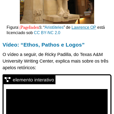
\PageIndex
5
Figura
: “
Aristóteles
” de
Lawrence OP
está
\PageIndex
5
licenciado sob
CC BY-NC 2.0
Vídeo: “Ethos, Pathos e Logos”
O vídeo a seguir, de Ricky Padilla, do Texas A&M
University Writing Center, explica mais sobre os três
apelos retóricos:
elemento interativo