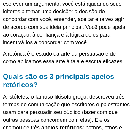
Identificação
escrever um argumento, você está ajudando seus
de
leitores a tomar uma decisão: a decisão de
apelos
concordar com você, entender, aceitar e talvez agir
retóricos
de acordo com sua ideia principal. Você pode apelar
Apelações
retóricas
ao coração, à confiança e à lógica deles para
em
incentivá-los a concordar com você.
vários
textos
A retórica é o estudo da arte da persuasão e de
Trabalhos
como aplicamos essa arte à fala e escrita eficazes.
citados
Licenças
Quais são os 3 principais apelos
e
atribuições
retóricos?
Conteúdo
Aristóteles, o famoso filósofo grego, descreveu três
licenciado
CC:
formas de comunicação que escritores e palestrantes
original
usam para persuadir seu público (fazer com que
Conteúdo
outras pessoas concordem com elas). Ele os
licenciado
chamou de três
apelos retóricos
: pathos, ethos e
CC: