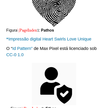
\PageIndex
1
Figura
:
Pathos
\PageIndex
1
“
Impressão digital Heart Swirls Love Unique
O “
Id Pattern”
de Max Pixel está licenciado sob
CC-0 1.0