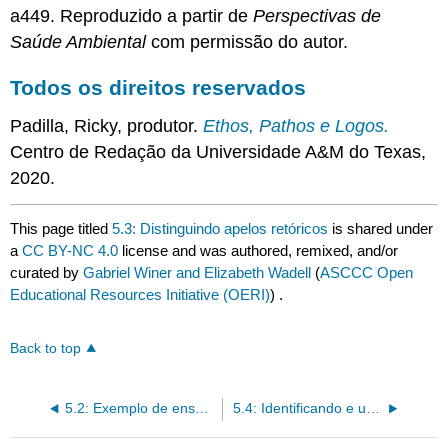
a449. Reproduzido a partir de
Perspectivas de
Saúde Ambiental
com permissão do autor.
Todos os direitos reservados
Padilla, Ricky, produtor.
Ethos, Pathos e Logos.
Centro de Redação da Universidade A&M do Texas,
2020.
This page titled
5.3: Distinguindo apelos retóricos
is shared under
a
CC BY-NC 4.0
license and was authored, remixed, and/or
curated by
Gabriel Winer and Elizabeth Wadell
(
ASCCC Open
Educational Resources Initiative (OERI)
) .
Back to top
5.2: Exemplo de ensaio de pesquisa de estudantes - Fast Fashion
5.4: Identificando e usando o Pathos