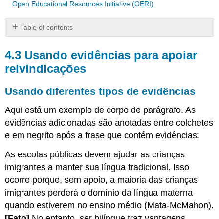
Open Educational Resources Initiative (OERI)
Table of contents
4.3
Usando
4.3 Usando evidências para apoiar
evidências
reivindicações
para
apoiar
Usando diferentes tipos de evidências
reivindicações
Usando
Aqui está um exemplo de corpo de parágrafo. As
diferentes
evidências adicionadas são anotadas entre colchetes
tipos
de
e em negrito após a frase que contém evidências:
evidências
As escolas públicas devem ajudar as crianças
4.4
Saber
imigrantes a manter sua língua tradicional. Isso
quando
ocorre porque, sem apoio, a maioria das crianças
citar
imigrantes perderá o domínio da língua materna
Decidindo
quando estiverem no ensino médio (Mata-McMahon).
se
você
[Fato]
No entanto, ser bilíngue traz vantagens