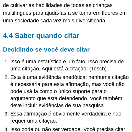
eficazes
de cultivar as habilidades de todas as crianças
4.8
multilíngues para ajudá-las a se tornarem líderes em
Evitando
uma sociedade cada vez mais diversificada.
o
plágio
4.4 Saber quando citar
Reconhecendo
o
plágio
Decidindo se você deve citar
Identificando
parafraseando
Isso é uma estatística e um fato. Isso precisa de
e
uma citação. Aqui está a citação: (Tesch).
escrevendo
Esta é uma evidência anedótica: nenhuma citação
patches
é necessária para esta afirmação, mas você não
4.10:
pode usá-la como o único suporte para o
Kit
de
argumento que está defendendo. Você também
ferramentas
deve incluir evidências de sua pesquisa.
de
Essa afirmação é obviamente verdadeira e não
linguagem
requer uma citação.
Verifique
Isso pode ou não ser verdade. Você precisa citar
sua