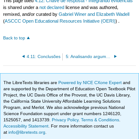
This page titled
4.12: Chave de resposta - Integrando evidências
is shared under a
not declared
license and was authored,
remixed, and/or curated by
Gabriel Winer and Elizabeth Wadell
(
ASCCC Open Educational Resources Initiative (OERI)
) .
Back to top
4.11: Conclusões
5: Analisando argumentos
The LibreTexts libraries are
Powered by NICE CXone Expert
and
are supported by the Department of Education Open Textbook Pilot
Project, the UC Davis Office of the Provost, the UC Davis Library,
the California State University Affordable Learning Solutions
Program, and Merlot. We also acknowledge previous National
Science Foundation support under grant numbers 1246120,
1525057, and 1413739.
Privacy Policy
.
Terms & Conditions
.
Accessibility Statement
. For more information contact us
at
info@libretexts.org
.