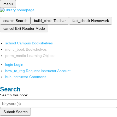
menu
search
Search
build_circle
Toolbar
fact_check
Homework
cancel
Exit Reader Mode
school
Campus Bookshelves
menu_book
Bookshelves
perm_media
Learning Objects
login
Login
how_to_reg
Request Instructor Account
hub
Instructor Commons
Search
Search this book
Submit Search