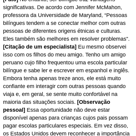
deve
significativas. De acordo com Jennifer McMahon,
citar
professora da Universidade de Maryland, “Pessoas
4.5
bilíngues tendem a se conectar melhor com outras
Escolhendo
evidências
pessoas de diferentes origens étnicas e culturas.
apropriadas
Eles também são melhores em resolver problemas”.
Encontrando
[Citação de um especialista]
Eu mesmo observei
evidências
isso com os filhos do meu amigo. Tenho um amigo
que
peruano cujo filho frequentou uma escola particular
apóiem
seu
bilíngue e sabe ler e escrever em espanhol e inglês.
argumento
Embora tenha apenas treze anos, ele está muito
4.7:
confiante em interagir com outras pessoas quando
Apresentando
viaja e, em geral, se sente muito confortável na
e
explicando
maioria das situações sociais.
[Observação
evidências
pessoal]
Essa oportunidade não deve estar
Escolhendo
disponível apenas para crianças cujos pais possam
verbos
pagar escolas particulares especiais. Em vez disso,
de
os Estados Unidos devem reconhecer a importância
denúncia