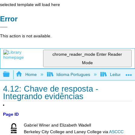
selected template will load here
Error
This action is not available.
chrome_reader_mode
Enter Reader
Mode
Expand/collapse global hierarchy
Home
Idioma Portugues
Leitura, reda
4.12: Chave de resposta -
Integrando evidências
Page ID
Gabriel Winer and Elizabeth Wadell
Berkeley City College and Laney College
via
ASCCC