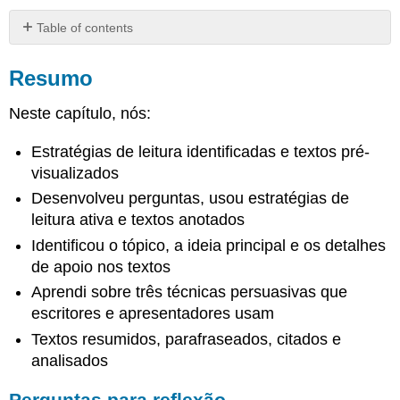
Table of contents
Resumo
Resumo
Perguntas
para
Neste capítulo, nós:
reflexão
Licença
Estratégias de leitura identificadas e textos pré-
e
atribuição
visualizados
Conteúdo
Desenvolveu perguntas, usou estratégias de
licenciado
leitura ativa e textos anotados
CC:
Identificou o tópico, a ideia principal e os detalhes
original
de apoio nos textos
Aprendi sobre três técnicas persuasivas que
escritores e apresentadores usam
Textos resumidos, parafraseados, citados e
analisados
Perguntas para reflexão