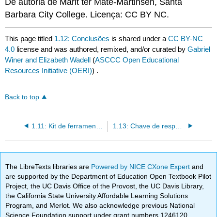
De autoria de Marit ter Mate-Martinsen, Santa
Barbara City College. Licença: CC BY NC.
This page titled
1.12: Conclusões
is shared under a
CC BY-NC
4.0
license and was authored, remixed, and/or curated by
Gabriel
Winer and Elizabeth Wadell
(
ASCCC Open Educational
Resources Initiative (OERI)
) .
Back to top
1.11: Kit de ferramentas de linguagem
1.13: Chave de resposta - Leitura crítica
The LibreTexts libraries are
Powered by NICE CXone Expert
and
are supported by the Department of Education Open Textbook Pilot
Project, the UC Davis Office of the Provost, the UC Davis Library,
the California State University Affordable Learning Solutions
Program, and Merlot. We also acknowledge previous National
Science Foundation support under grant numbers 1246120,