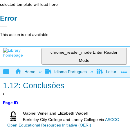
selected template will load here
Error
This action is not available.
chrome_reader_mode
Enter Reader
Mode
Expand/collapse global hierarchy
Home
Idioma Portugues
Leitura, reda
1.12: Conclusões
Page ID
Gabriel Winer and Elizabeth Wadell
Berkeley City College and Laney College
via
ASCCC
Open Educational Resources Initiative (OERI)