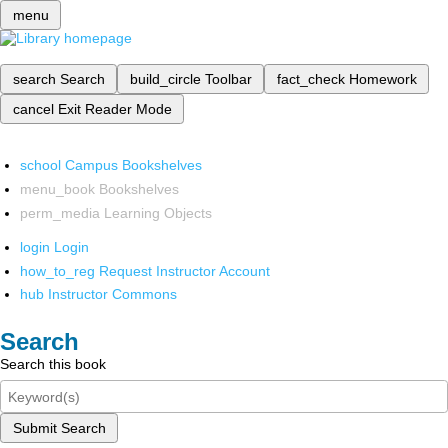
menu
search
Search
build_circle
Toolbar
fact_check
Homework
cancel
Exit Reader Mode
school
Campus Bookshelves
menu_book
Bookshelves
perm_media
Learning Objects
login
Login
how_to_reg
Request Instructor Account
hub
Instructor Commons
Search
Search this book
Submit Search