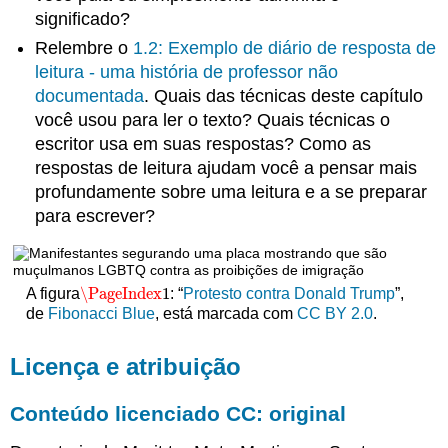
significado?
Relembre o
1.2: Exemplo de diário de resposta de
leitura - uma história de professor não
documentada
. Quais das técnicas deste capítulo
você usou para ler o texto? Quais técnicas o
escritor usa em suas respostas? Como as
respostas de leitura ajudam você a pensar mais
profundamente sobre uma leitura e a se preparar
para escrever?
\PageIndex
1
A figura
: “
Protesto contra Donald Trump
”,
\PageIndex
1
de
Fibonacci Blue
, está marcada com
CC BY 2.0
.
Licença e atribuição
Conteúdo licenciado CC: original