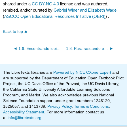
shared under a
CC BY-NC 4.0
license and was authored,
remixed, and/or curated by
Gabriel Winer and Elizabeth Wadell
(
ASCCC Open Educational Resources Initiative (OERI)
) .
Back to top
1.6: Encontrando ideias principais e apoio
1.8: Parafraseando e resumindo
The LibreTexts libraries are
Powered by NICE CXone Expert
and
are supported by the Department of Education Open Textbook Pilot
Project, the UC Davis Office of the Provost, the UC Davis Library,
the California State University Affordable Learning Solutions
Program, and Merlot. We also acknowledge previous National
Science Foundation support under grant numbers 1246120,
1525057, and 1413739.
Privacy Policy
.
Terms & Conditions
.
Accessibility Statement
. For more information contact us
at
info@libretexts.org
.