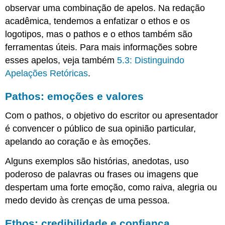
texto
observar uma combinação de apelos. Na redação
acadêmica, tendemos a enfatizar o ethos e os
Prática
extra
logotipos, mas o pathos e o ethos também são
com
ferramentas úteis. Para mais informações sobre
apelos
esses apelos, veja também
5.3: Distinguindo
retóricos
Apelações Retóricas
.
Trabalhos
citados
Pathos: emoções e valores
Licenças
e
Com o pathos, o objetivo do escritor ou apresentador
atribuição
é convencer o público de sua opinião particular,
Conteúdo
licenciado
apelando ao coração e às emoções.
CC:
original
Alguns exemplos são histórias, anedotas, uso
Todos
poderoso de palavras ou frases ou imagens que
os
despertam uma forte emoção, como raiva, alegria ou
direitos
medo devido às crenças de uma pessoa.
reservados
Ethos: credibilidade e confiança