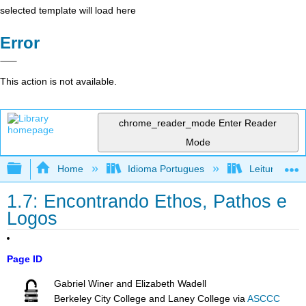
selected template will load here
Error
This action is not available.
chrome_reader_mode
Enter Reader
Mode
Expand/collapse global hierarchy
Home
Idioma Portugues
Leitura, reda
1.7: Encontrando Ethos, Pathos e
Logos
Page ID
Gabriel Winer and Elizabeth Wadell
Berkeley City College and Laney College
via
ASCCC