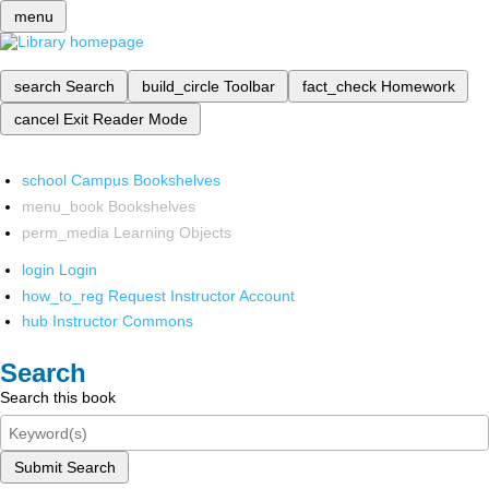
menu
search
Search
build_circle
Toolbar
fact_check
Homework
cancel
Exit Reader Mode
school
Campus Bookshelves
menu_book
Bookshelves
perm_media
Learning Objects
login
Login
how_to_reg
Request Instructor Account
hub
Instructor Commons
Search
Search this book
Submit Search