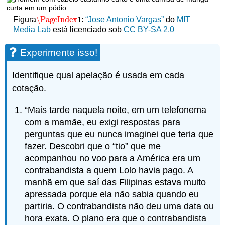
\PageIndex
1
Figura
:
“Jose Antonio Vargas”
do
MIT
\PageIndex
1
Media Lab
está licenciado sob
CC BY-SA 2.0
Experimente isso!
Identifique qual apelação é usada em cada
cotação.
“Mais tarde naquela noite, em um telefonema
com a mamãe, eu exigi respostas para
perguntas que eu nunca imaginei que teria que
fazer. Descobri que o “tio” que me
acompanhou no voo para a América era um
contrabandista a quem Lolo havia pago. A
manhã em que saí das Filipinas estava muito
apressada porque ela não sabia quando eu
partiria. O contrabandista não deu uma data ou
hora exata. O plano era que o contrabandista