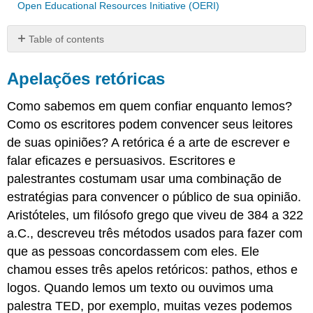
Open Educational Resources Initiative (OERI)
Table of contents
Apelações
retóricas
Apelações retóricas
Pathos:
Como sabemos em quem confiar enquanto lemos?
emoções
e
Como os escritores podem convencer seus leitores
valores
de suas opiniões? A retórica é a arte de escrever e
Ethos:
falar eficazes e persuasivos. Escritores e
credibilidade
palestrantes costumam usar uma combinação de
e
confiança
estratégias para convencer o público de sua opinião.
Logotipos:
Aristóteles, um filósofo grego que viveu de 384 a 322
lógica
a.C., descreveu três métodos usados para fazer com
Identificação
que as pessoas concordassem com eles. Ele
de
apelos
chamou esses três apelos retóricos: pathos, ethos e
retóricos
logos. Quando lemos um texto ou ouvimos uma
em
palestra TED, por exemplo, muitas vezes podemos
um