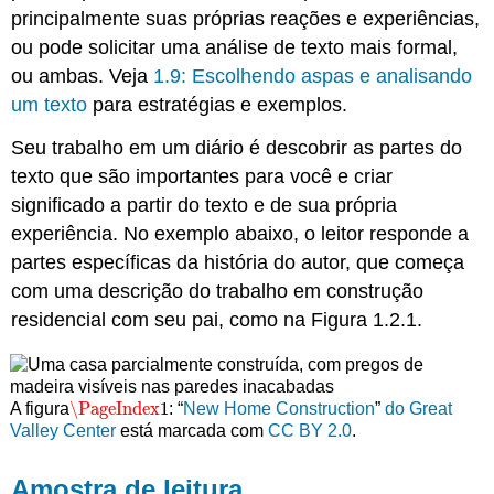
projeto
principalmente suas próprias reações e experiências,
de
ou pode solicitar uma análise de texto mais formal,
teatro:
ou ambas. Veja
1.9: Escolhendo aspas e analisando
“Série
Shoebox
um texto
para estratégias e exemplos.
Stories
Seu trabalho em um diário é descobrir as partes do
UndocuAmerica:
histórias
texto que são importantes para você e criar
de
significado a partir do texto e de sua própria
nossos
experiência. No exemplo abaixo, o leitor responde a
vizinhos
indocumentados”
partes específicas da história do autor, que começa
Trecho
com uma descrição do trabalho em construção
da
residencial com seu pai, como na Figura 1.2.1.
série
Shoebox
Stories
UndocuAmerica:
\PageIndex
1
A figura
: “
New Home Construction
”
do Great
\PageIndex
1
“Deport
Valley Center
está marcada com
CC BY 2.0
.
Me”
Trabalho
Amostra de leitura
citado