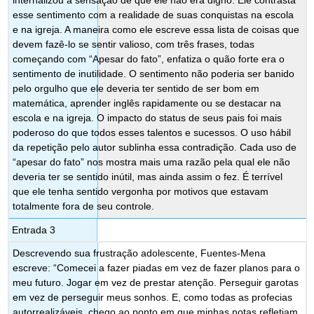
esse sentimento com a realidade de suas conquistas na escola
e na igreja. A maneira como ele escreve essa lista de coisas que
devem fazê-lo se sentir valioso, com três frases, todas
começando com “Apesar do fato”, enfatiza o quão forte era o
sentimento de inutilidade. O sentimento não poderia ser banido
pelo orgulho que ele deveria ter sentido de ser bom em
matemática, aprender inglês rapidamente ou se destacar na
escola e na igreja. O impacto do status de seus pais foi mais
poderoso do que todos esses talentos e sucessos. O uso hábil
da repetição pelo autor sublinha essa contradição. Cada uso de
“apesar do fato” nos mostra mais uma razão pela qual ele não
deveria ter se sentido inútil, mas ainda assim o fez. É terrível
que ele tenha sentido vergonha por motivos que estavam
totalmente fora de seu controle.
Entrada 3
Descrevendo sua frustração adolescente, Fuentes-Mena
escreve: “Comecei a fazer piadas em vez de fazer planos para o
meu futuro. Jogar em vez de prestar atenção. Perseguir garotas
em vez de perseguir meus sonhos. E, como todas as profecias
autorrealizáveis, chego ao ponto em que minhas notas refletiam