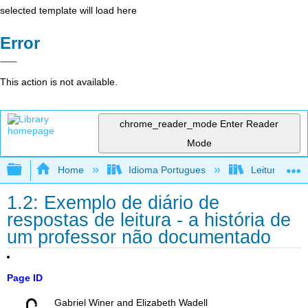
selected template will load here
Error
This action is not available.
chrome_reader_mode
Enter Reader
Mode
Expand/collapse global hierarchy
Home
Idioma Portugues
Leitura, reda
1.2: Exemplo de diário de
respostas de leitura - a história de
um professor não documentado
Page ID
Gabriel Winer and Elizabeth Wadell