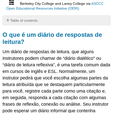
Berkeley City College and Laney College
via
ASCCC
Open Educational Resources Initiative (OERI)
Table of contents
O
que
O que é um diário de respostas de
é
leitura?
um
diário
Um diário de respostas de leitura, que alguns
de
respostas
instrutores podem chamar de “diário dialético” ou
de
“diário de leitura reflexiva”, é uma tarefa comum dada
leitura?
em cursos de inglês e ESL. Normalmente, um
Amostra
instrutor pedirá que você escolha algumas partes da
de
leitura
leitura atribuída que se destaquem particularmente
para você, registre cada parte como uma citação e,
Lendo
o
em seguida, responda a cada citação com algumas
site
frases de reflexão, conexão ou análise. Seu instrutor
de
pode esperar um diário informal que contenha
um