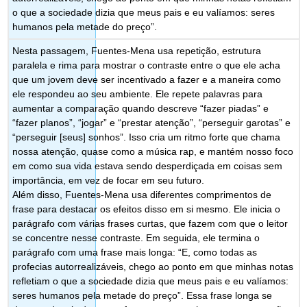
o que a sociedade dizia que meus pais e eu valíamos: seres
humanos pela metade do preço”.
Nesta passagem, Fuentes-Mena usa repetição, estrutura
paralela e rima para mostrar o contraste entre o que ele acha
que um jovem deve ser incentivado a fazer e a maneira como
ele respondeu ao seu ambiente. Ele repete palavras para
aumentar a comparação quando descreve “fazer piadas” e
“fazer planos”, “jogar” e “prestar atenção”, “perseguir garotas” e
“perseguir [seus] sonhos”. Isso cria um ritmo forte que chama
nossa atenção, quase como a música rap, e mantém nosso foco
em como sua vida estava sendo desperdiçada em coisas sem
importância, em vez de focar em seu futuro.
Além disso, Fuentes-Mena usa diferentes comprimentos de
frase para destacar os efeitos disso em si mesmo. Ele inicia o
parágrafo com várias frases curtas, que fazem com que o leitor
se concentre nesse contraste. Em seguida, ele termina o
parágrafo com uma frase mais longa: “E, como todas as
profecias autorrealizáveis, chego ao ponto em que minhas notas
refletiam o que a sociedade dizia que meus pais e eu valíamos:
seres humanos pela metade do preço”. Essa frase longa se