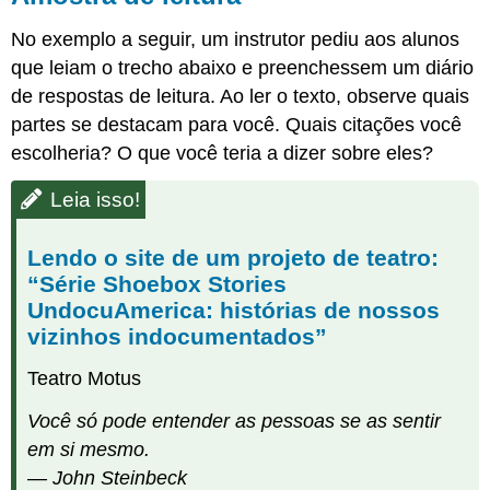
Licenças
No exemplo a seguir, um instrutor pediu aos alunos
e
atribuições
que leiam o trecho abaixo e preenchessem um diário
de respostas de leitura. Ao ler o texto, observe quais
Conteúdo
licenciado
partes se destacam para você. Quais citações você
CC:
escolheria? O que você teria a dizer sobre eles?
original
Conteúdo
Leia isso!
licenciado
CC:
publicado
Lendo o site de um projeto de teatro:
anteriormente
“Série Shoebox Stories
UndocuAmerica: histórias de nossos
vizinhos indocumentados”
Teatro Motus
Você só pode entender as pessoas se as sentir
em si mesmo.
— John Steinbeck