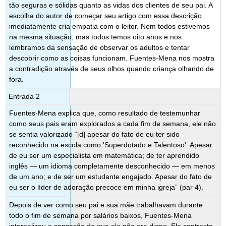
tão seguras e sólidas quanto as vidas dos clientes de seu pai. A
escolha do autor de começar seu artigo com essa descrição
imediatamente cria empatia com o leitor. Nem todos estivemos
na mesma situação, mas todos temos oito anos e nos
lembramos da sensação de observar os adultos e tentar
descobrir como as coisas funcionam. Fuentes-Mena nos mostra
a contradição através de seus olhos quando criança olhando de
fora.
Entrada 2
Fuentes-Mena explica que, como resultado de testemunhar
como seus pais eram explorados a cada fim de semana, ele
não
se sentia valorizado “[d] apesar do fato de eu ter sido
reconhecido na escola como 'Superdotado e Talentoso'. Apesar
de eu ser um especialista em matemática; de ter aprendido
inglês — um idioma completamente desconhecido — em menos
de um ano; e de ser um estudante engajado. Apesar do fato de
eu ser o líder de adoração precoce em minha igreja” (par 4).
Depois de ver como seu pai e sua mãe trabalhavam durante
todo o fim de semana por salários baixos, Fuentes-Mena
internalizou a sensação de que ele não era digno. Ele contrasta