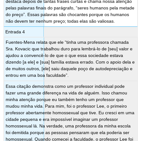
destaca depois de tantas frases curtas e chama nossa atenção
pelas palavras finais do parágrafo, “seres humanos pela metade
do preço”. Essas palavras são chocantes porque os humanos
não devem ter nenhum preço; todas elas são valiosas.
Entrada 4
Fuentes-Mena relata que ele “tinha uma professora chamada
Sra. Kovacic que trabalhou duro para lembrá-lo de [seu] valor e
ajudou a convencê-lo de que o que essa sociedade estava
dizendo [a ele] e [sua] família estava errado. Com o apoio dela e
de muitos outros, [ele] saiu daquele poço de autodepreciação e
entrou em uma boa faculdade”.
Essa citação demonstra como um professor individual pode
fazer uma grande diferença na vida de alguém. Isso chamou
minha atenção porque eu também tenho um professor que
mudou minha vida. Para mim, foi o professor Lee, o primeiro
professor abertamente homossexual que tive. Eu cresci em uma
cidade pequena e era impossível imaginar um professor
homossexual lá. Na verdade, uma professora da minha escola
foi demitida porque as pessoas pensaram que ela poderia ser
homossexual. Quando comecei a faculdade, o professor Lee foi