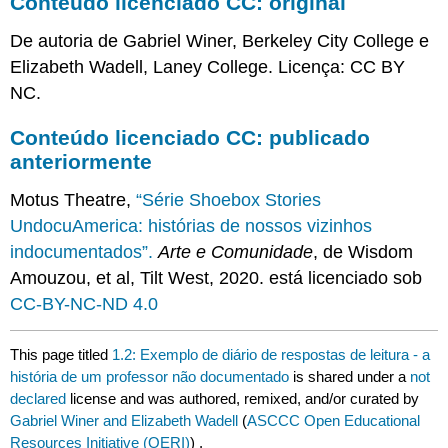
Conteúdo licenciado CC: original
De autoria de Gabriel Winer, Berkeley City College e
Elizabeth Wadell, Laney College. Licença: CC BY
NC.
Conteúdo licenciado CC: publicado
anteriormente
Motus Theatre,
“Série Shoebox Stories
UndocuAmerica: histórias de nossos vizinhos
indocumentados”.
Arte e Comunidade
, de Wisdom
Amouzou, et al, Tilt West, 2020. está licenciado sob
CC-BY-NC-ND 4.0
This page titled
1.2: Exemplo de diário de respostas de leitura - a
história de um professor não documentado
is shared under a
not
declared
license and was authored, remixed, and/or curated by
Gabriel Winer and Elizabeth Wadell
(
ASCCC Open Educational
Resources Initiative (OERI)
) .