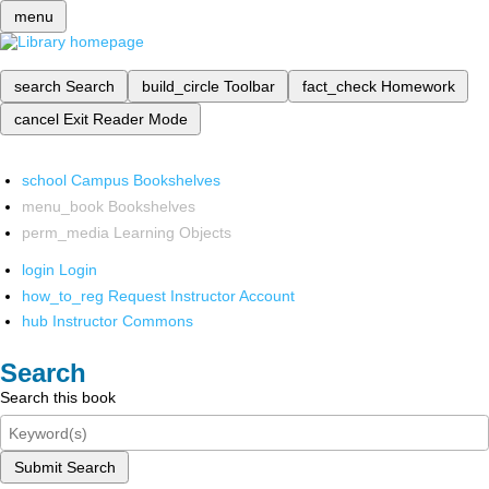
menu
search
Search
build_circle
Toolbar
fact_check
Homework
cancel
Exit Reader Mode
school
Campus Bookshelves
menu_book
Bookshelves
perm_media
Learning Objects
login
Login
how_to_reg
Request Instructor Account
hub
Instructor Commons
Search
Search this book
Submit Search