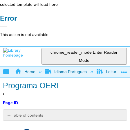
selected template will load here
Error
This action is not available.
chrome_reader_mode
Enter Reader
Mode
Expand/collapse global hierarchy
Home
Idioma Portugues
Leitura, reda
Programa OERI
Page ID
Table of contents
No
headers