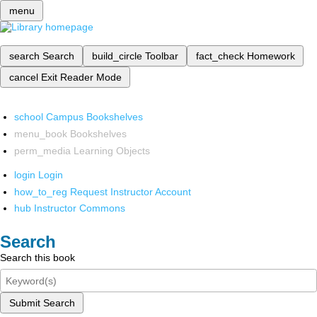
menu
search
Search
build_circle
Toolbar
fact_check
Homework
cancel
Exit Reader Mode
school
Campus Bookshelves
menu_book
Bookshelves
perm_media
Learning Objects
login
Login
how_to_reg
Request Instructor Account
hub
Instructor Commons
Search
Search this book
Submit Search