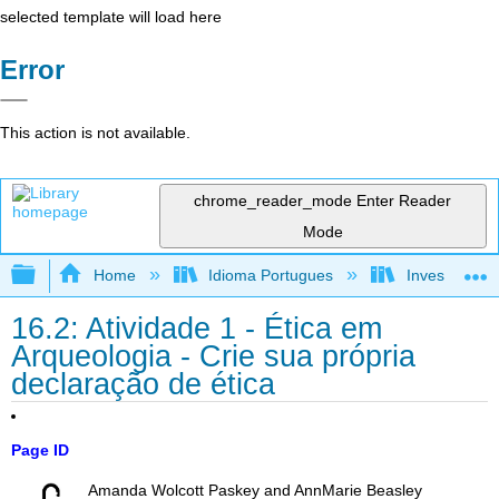
selected template will load here
Error
This action is not available.
chrome_reader_mode
Enter Reader
Mode
Expand/collapse global hierarchy
Home
Idioma Portugues
Investigando
16.2: Atividade 1 - Ética em
Arqueologia - Crie sua própria
declaração de ética
Page ID
Amanda Wolcott Paskey and AnnMarie Beasley