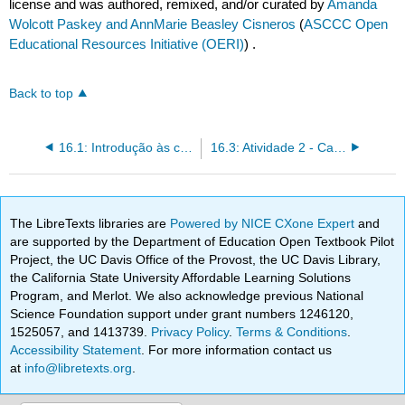
license and was authored, remixed, and/or curated by
Amanda
Wolcott Paskey and AnnMarie Beasley Cisneros
(
ASCCC Open
Educational Resources Initiative (OERI)
) .
Back to top
16.1: Introdução às considerações legais e éticas em arqueologia
16.3: Atividade 2 - Carreiras em Arqueologia - Opções e oportunidades
The LibreTexts libraries are
Powered by NICE CXone Expert
and
are supported by the Department of Education Open Textbook Pilot
Project, the UC Davis Office of the Provost, the UC Davis Library,
the California State University Affordable Learning Solutions
Program, and Merlot. We also acknowledge previous National
Science Foundation support under grant numbers 1246120,
1525057, and 1413739.
Privacy Policy
.
Terms & Conditions
.
Accessibility Statement
. For more information contact us
at
info@libretexts.org
.