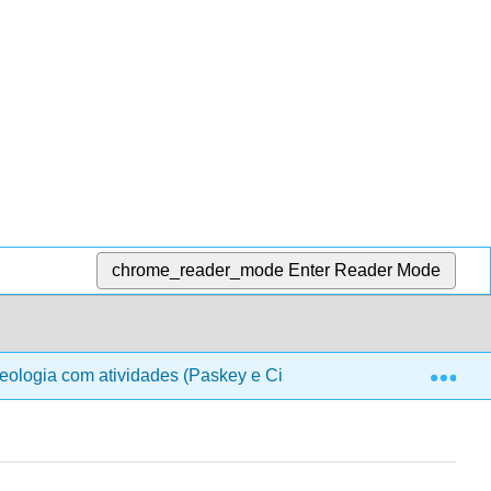
chrome_reader_mode
Enter Reader Mode
Exp
eologia com atividades (Paskey e Cisneros)
14: Arqu