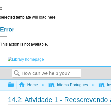
x
selected template will load here
Error
This action is not available.
Search
Expand/collapse global hierarchy
Home
Idioma Portugues
In
14.2: Atividade 1 - Reescrevendo 