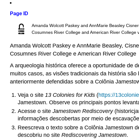
Page ID
Amanda Wolcott Paskey and AnnMarie Beasley Cisne
Cosumnes River College and American River College
v
Amanda Wolcott Paskey e AnnMarie Beasley, Cisne
Cosumnes River College e American River College
A arqueologia histórica oferece a oportunidade de d
muitos casos, as visões tradicionais da história sã
anteriormente defendidas sobre a Colônia Jamestow
Veja o site
13 Colonies for Kids
(
https://13colon
Jamestown. Observe os principais pontos levan
Acesse o site
Jamestown Rediscovery
(historicj
informações descobertas por meio de escavações
Reescreva o texto sobre a Colônia Jamestown 
descobriu no site
Rediscovering Jamestown
.