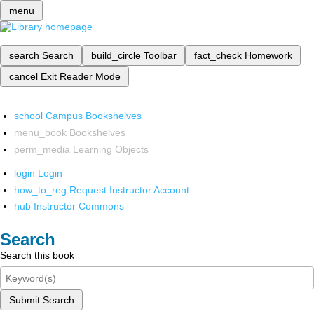
menu
search
Search
build_circle
Toolbar
fact_check
Homework
cancel
Exit Reader Mode
school
Campus Bookshelves
menu_book
Bookshelves
perm_media
Learning Objects
login
Login
how_to_reg
Request Instructor Account
hub
Instructor Commons
Search
Search this book
Submit Search