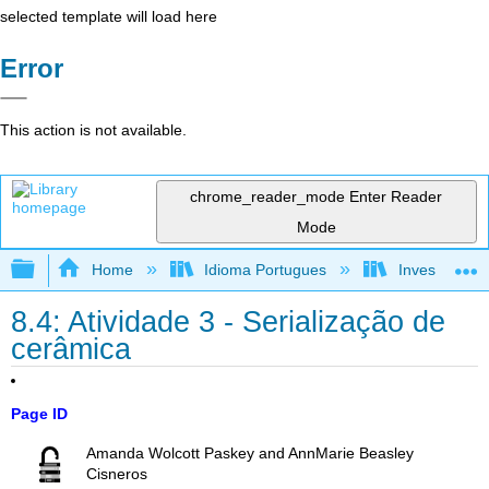
selected template will load here
Error
This action is not available.
chrome_reader_mode
Enter Reader
Mode
Expand/collapse global hierarchy
Home
Idioma Portugues
Investigando
8.4: Atividade 3 - Serialização de
cerâmica
Page ID
Amanda Wolcott Paskey and AnnMarie Beasley
Cisneros