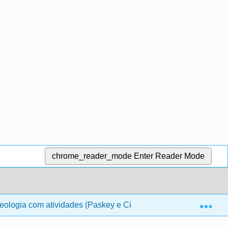
chrome_reader_mode
Enter Reader Mode
Exp
eologia com atividades (Paskey e Cisneros)
5: Prese