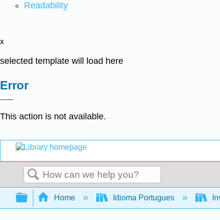
Readability
x
selected template will load here
Error
This action is not available.
Search
Expand/collapse global hierarchy
Home
Idioma Portugues
In