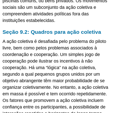
piscinas comuns, ou bens privados. Os movimentos
de
sociais são um subconjunto da ação coletiva e
dados
compreendem atividades políticas fora das
e
instituições estabelecidas.
sites
Podcast
Seção 9.2: Quadros para ação coletiva
A ação coletiva é desafiada pelo problema do piloto
livre, bem como pelos problemas associados à
coordenação e cooperação. Um simples jogo de
cooperação pode ilustrar os incentivos à não
cooperação. Há uma “lógica” na ação coletiva,
segundo a qual pequenos grupos unidos por um
objetivo abrangente têm maior probabilidade de se
organizar coletivamente. No entanto, a ação coletiva
em massa é possível e tem ocorrido repetidamente.
Os fatores que promovem a ação coletiva incluem
confiança entre os participantes, a possibilidade de