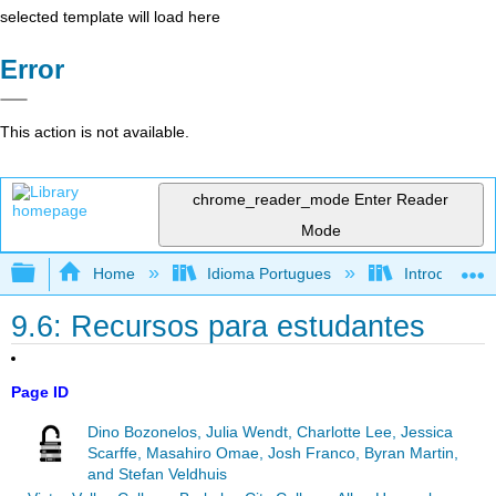
selected template will load here
Error
This action is not available.
chrome_reader_mode
Enter Reader
Mode
Expand/collapse global hierarchy
Home
Idioma Portugues
Introdução à 
9.6: Recursos para estudantes
Page ID
Dino Bozonelos, Julia Wendt, Charlotte Lee, Jessica
Scarffe, Masahiro Omae, Josh Franco, Byran Martin,
and Stefan Veldhuis