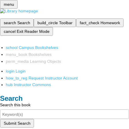
menu
search
Search
build_circle
Toolbar
fact_check
Homework
cancel
Exit Reader Mode
school
Campus Bookshelves
menu_book
Bookshelves
perm_media
Learning Objects
login
Login
how_to_reg
Request Instructor Account
hub
Instructor Commons
Search
Search this book
Submit Search