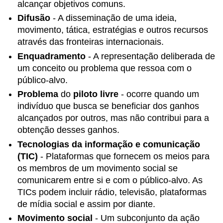
Seção
alcançar objetivos comuns.
9.2:
Difusão
- A disseminação de uma ideia,
Quadros
movimento, tática, estratégias e outros recursos
para
ação
através das fronteiras internacionais.
coletiva
Enquadramento
- A representação deliberada de
Seção
um conceito ou problema que ressoa com o
9.3:
público-alvo.
Uma
estrutura
Problema
do
piloto livre
- ocorre quando um
para
indivíduo que busca se beneficiar dos ganhos
explicar
alcançados por outros, mas não contribui para a
os
obtenção desses ganhos.
movimentos
sociais
Tecnologias da informação e comunicação
Seção
(TIC)
- Plataformas que fornecem os meios para
9.4:
os membros de um movimento social se
Estudo
comunicarem entre si e com o público-alvo. As
de
TICs podem incluir rádio, televisão, plataformas
caso
de mídia social e assim por diante.
comparativo
-
Movimento social
- Um subconjunto da ação