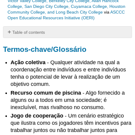
Victor Valley College, Berkeley City College, Allan Hancock
College, San Diego City College, Cuyamaca College, Houston
Community College, and Long Beach City College
via
ASCCC
Open Educational Resources Initiative (OERI)
Table of contents
Termos-
chave/Glossário
Termos-chave/Glossário
Resumo
Ação coletiva
- Qualquer atividade na qual a
Seção
9.1:
coordenação entre indivíduos e entre indivíduos
O
tenha o potencial de levar à realização de um
que
objetivo comum.
é
Recurso comum de piscina
- Algo fornecido a
ação
coletiva?
alguns ou a todos em uma sociedade; é
O
inexcluível, mas rivalhoso no consumo.
que
Jogo de cooperação
- Um cenário estratégico
são
que ilustra como os jogadores têm incentivos para
movimentos
sociais?
trabalhar juntos ou não trabalhar juntos para