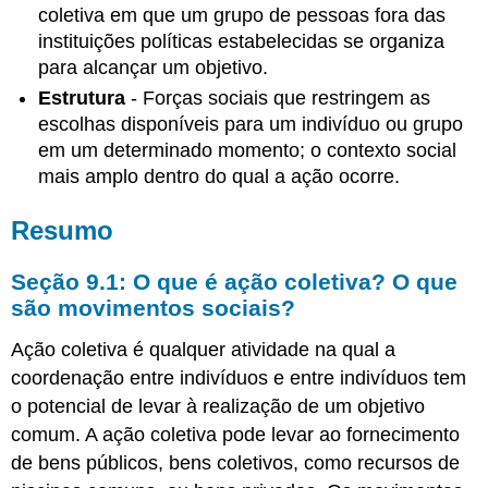
Movimentos
coletiva em que um grupo de pessoas fora das
de
instituições políticas estabelecidas se organiza
trabalhadores
para alcançar um objetivo.
na
Polônia
Estrutura
- Forças sociais que restringem as
e
escolhas disponíveis para um indivíduo ou grupo
na
em um determinado momento; o contexto social
China
mais amplo dentro do qual a ação ocorre.
Perguntas
de
revisão
Resumo
Perguntas
de
Seção 9.1: O que é ação coletiva? O que
pensamento
são movimentos sociais?
crítico
Sugestões
Ação coletiva é qualquer atividade na qual a
para
coordenação entre indivíduos e entre indivíduos tem
estudos
o potencial de levar à realização de um objetivo
adicionais
comum. A ação coletiva pode levar ao fornecimento
Livros
de bens públicos, bens coletivos, como recursos de
Artigos
Conjuntos