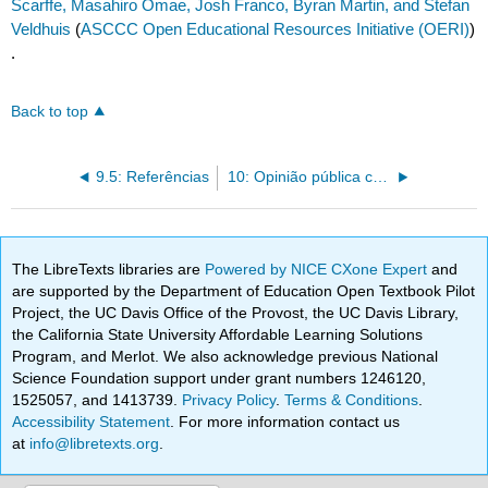
Scarffe, Masahiro Omae, Josh Franco, Byran Martin, and Stefan
Veldhuis
(
ASCCC Open Educational Resources Initiative (OERI)
)
.
Back to top
9.5: Referências
10: Opinião pública comparativa
The LibreTexts libraries are
Powered by NICE CXone Expert
and
are supported by the Department of Education Open Textbook Pilot
Project, the UC Davis Office of the Provost, the UC Davis Library,
the California State University Affordable Learning Solutions
Program, and Merlot. We also acknowledge previous National
Science Foundation support under grant numbers 1246120,
1525057, and 1413739.
Privacy Policy
.
Terms & Conditions
.
Accessibility Statement
. For more information contact us
at
info@libretexts.org
.