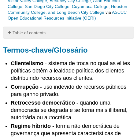
Victor Valley College, Berkeley City College, Allan Hancock
College, San Diego City College, Cuyamaca College, Houston
Community College, and Long Beach City College
via
ASCCC
Open Educational Resources Initiative (OERI)
Table of contents
Termos-
chave/Glossário
Termos-chave/Glossário
Resumo
Clientelismo
- sistema de troca no qual as elites
Seção
5.1:
políticas obtêm a lealdade política dos clientes
O
distribuindo recursos aos clientes.
que
Corrupção
- uso indevido de recursos públicos
são
para ganho privado.
não-
democracias?
Retrocesso democrático
- quando uma
Seção
democracia se degrada e se torna mais illiberal,
5.2:
autoritária ou autocrática.
Estratégias
para
Regime híbrido
- forma não democrática de
permanecer
governança que apresenta características de