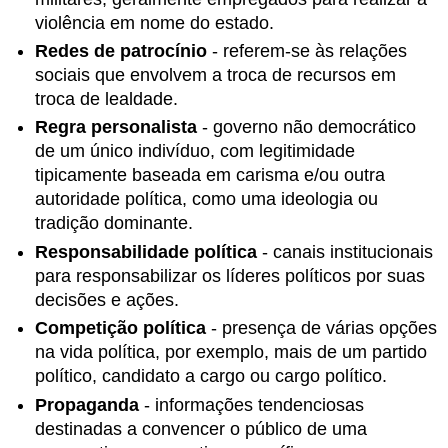
à
violência em nome do estado.
União
Soviética
Redes de patrocínio
- referem-se às relações
e
sociais que envolvem a troca de recursos em
depois
troca de lealdade.
Perguntas
Regra personalista
- governo não democrático
de
revisão
de um único indivíduo, com legitimidade
Perguntas
tipicamente baseada em carisma e/ou outra
de
autoridade política, como uma ideologia ou
pensamento
tradição dominante.
crítico
Responsabilidade política
- canais institucionais
Sugestões
para responsabilizar os líderes políticos por suas
para
estudos
decisões e ações.
adicionais
Competição política
- presença de várias opções
Livros
na vida política, por exemplo, mais de um partido
Artigos
político, candidato a cargo ou cargo político.
Conjuntos
Propaganda
- informações
tendenciosas
de
destinadas a convencer o público de uma
dados