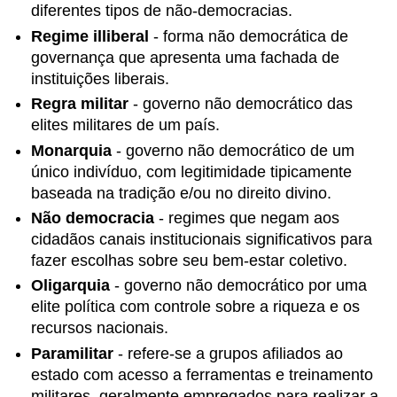
no
diferentes tipos de não-democracias.
poder
Regime illiberal
- forma não democrática de
Seção
governança que apresenta uma fachada de
5.3:
Variedades
instituições liberais.
da
Regra militar
- governo não democrático das
não
elites militares de um país.
democracia
Monarquia
- governo não democrático de um
Seção
5.4:
único indivíduo, com legitimidade tipicamente
Retrocesso
baseada na tradição e/ou no direito divino.
democrático
Não democracia
- regimes que negam aos
Seção
cidadãos canais institucionais significativos para
5.5:
fazer escolhas sobre seu bem-estar coletivo.
Estudo
de
Oligarquia
- governo não democrático por uma
caso
elite política com controle sobre a riqueza e os
comparativo
recursos nacionais.
-
Da
Paramilitar
- refere-se a grupos afiliados ao
Rússia
estado com acesso a ferramentas e treinamento
czarista
militares, geralmente empregados para realizar a