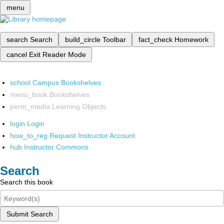
menu
search
Search
build_circle
Toolbar
fact_check
Homework
cancel
Exit Reader Mode
school
Campus Bookshelves
menu_book
Bookshelves
perm_media
Learning Objects
login
Login
how_to_reg
Request Instructor Account
hub
Instructor Commons
Search
Search this book
Submit Search