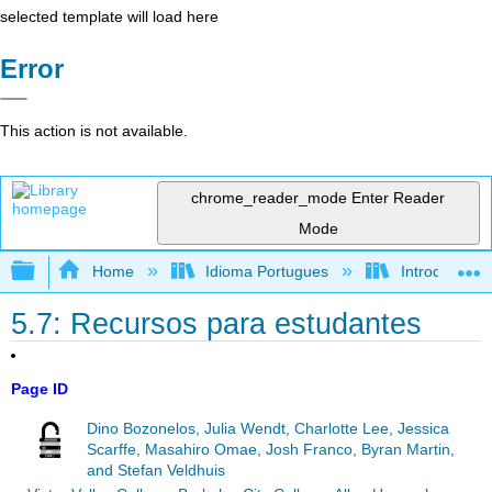
selected template will load here
Error
This action is not available.
chrome_reader_mode
Enter Reader
Mode
Expand/collapse global hierarchy
Home
Idioma Portugues
Introdução à 
5.7: Recursos para estudantes
Page ID
Dino Bozonelos, Julia Wendt, Charlotte Lee, Jessica
Scarffe, Masahiro Omae, Josh Franco, Byran Martin,
and Stefan Veldhuis