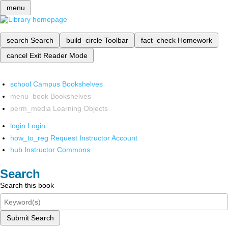
menu
search
Search
build_circle
Toolbar
fact_check
Homework
cancel
Exit Reader Mode
school
Campus Bookshelves
menu_book
Bookshelves
perm_media
Learning Objects
login
Login
how_to_reg
Request Instructor Account
hub
Instructor Commons
Search
Search this book
Submit Search