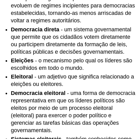
para
evoluem de regimes incipientes para democracias
a
estabelecidas, tornando-as menos arriscadas de
democratização:
voltar a regimes autoritários.
África
do
Democracia direta
- um sistema governamental
Sul
que permite que os cidadãos votem diretamente
e
ou participem diretamente da formação de leis,
Iraque
políticas públicas e decisões governamentais.
Perguntas
de
Eleições
- o mecanismo pelo qual os líderes são
revisão
escolhidos em todo o mundo.
Perguntas
Eleitoral
- um adjetivo que significa relacionado a
de
eleições ou eleitores.
pensamento
crítico
Democracia eleitoral
- uma forma de democracia
Sugestões
representativa em que os líderes políticos são
para
eleitos por meio de um processo eleitoral
estudos
(eleitoral) para exercer o poder político e
adicionais
gerenciar as tarefas básicas das operações
Websites
governamentais.
Diários