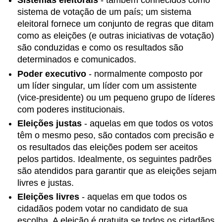
Sistemas eleitorais
- também conhecidos como
Livros
sistema de votação de um país; um sistema
eleitoral fornece um conjunto de regras que ditam
como as eleições (e outras iniciativas de votação)
são conduzidas e como os resultados são
determinados e comunicados.
Poder executivo
- normalmente composto por
um líder singular, um líder com um assistente
(vice-presidente) ou um pequeno grupo de líderes
com poderes institucionais.
Eleições justas
- aquelas em que todos os votos
têm o mesmo peso, são contados com precisão e
os resultados das eleições podem ser aceitos
pelos partidos. Idealmente, os seguintes padrões
são atendidos para garantir que as eleições sejam
livres e justas.
Eleições livres
- aquelas em que todos os
cidadãos podem votar no candidato de sua
escolha. A eleição é gratuita se todos os cidadãos