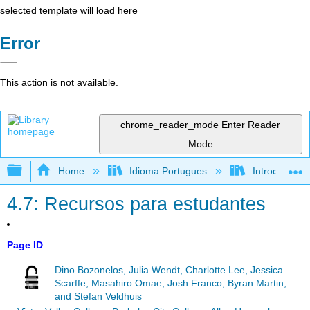
selected template will load here
Error
This action is not available.
chrome_reader_mode
Enter Reader
Mode
Expand/collapse global hierarchy
Home
Idioma Portugues
Introdução à 
4.7: Recursos para estudantes
Page ID
Dino Bozonelos, Julia Wendt, Charlotte Lee, Jessica
Scarffe, Masahiro Omae, Josh Franco, Byran Martin,
and Stefan Veldhuis