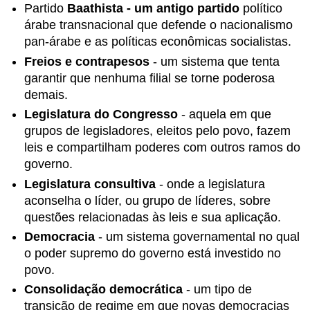
da
Partido
Baathista - um antigo partido
político
democracia
árabe transnacional que defende o nacionalismo
Seção
pan-árabe e as políticas econômicas socialistas.
#4
.3:
Freios e contrapesos
- um sistema que tenta
Sistemas
garantir que nenhuma filial se torne poderosa
de
demais.
democracia
Legislatura do Congresso
- aquela em que
Seção
grupos de legisladores, eleitos pelo povo, fazem
#4
.4:
leis e compartilham poderes com outros ramos do
Consolidação
governo.
Democrática
Legislatura consultiva
- onde a legislatura
Seção
aconselha o líder, ou grupo de líderes, sobre
#4
questões relacionadas às leis e sua aplicação.
.5:
Estudo
Democracia
- um sistema governamental no qual
de
o poder supremo do governo está investido no
caso
povo.
comparativo
—
Consolidação democrática
- um tipo de
Caminhos
transição de regime em que novas democracias