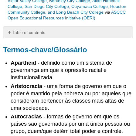
Victor Valley College, Berkeley City College, Allan Hancock
College, San Diego City College, Cuyamaca College, Houston
Community College, and Long Beach City College
via
ASCCC
Open Educational Resources Initiative (OERI)
Table of contents
Termos-
chave/Glossário
Termos-chave/Glossário
Resumo
Apartheid
- definido como um sistema de
Seção
#4
governança em que a opressão racial é
.1:
institucionalizada.
O
Aristocracia
- uma forma de governo em que o
que
poder é mantido pela nobreza ou por aqueles que
é
democracia?
consideram pertencer às classes mais altas de
Seção
uma sociedade.
#4
Autocracias
- formas de governo em que os
.2:
países são governados por uma única pessoa ou
Instituições
dentro
grupo, quem/que detém total poder e controle.