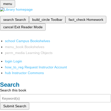
menu
search
Search
build_circle
Toolbar
fact_check
Homework
cancel
Exit Reader Mode
school
Campus Bookshelves
menu_book
Bookshelves
perm_media
Learning Objects
login
Login
how_to_reg
Request Instructor Account
hub
Instructor Commons
Search
Search this book
Submit Search