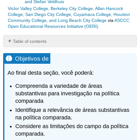
and Stefan Veldhuis
Victor Valley College, Berkeley City College, Allan Hancock
College, San Diego City College, Cuyamaca College, Houston
Community College, and Long Beach City College
via
ASCCC
Open Educational Resources Initiative (OERI)
Table of contents
Objetivos
de
Objetivos de
Abordando
este
Ao final desta seção, você poderá:
livro
didático
Compreenda a variedade de áreas
Organização
substantivas para investigação na política
deste
comparada
livro
Identifique a relevância de áreas substantivas
Primeira
parte:
na política comparada.
Instituições
Considere as limitações do campo da política
e
comparada.
mudança