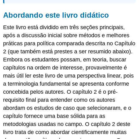
institucional
Parte
Abordando este livro didático
2:
Interseções
e
Este livro está dividido em três seções principais,
limites
após a discussão inicial sobre métodos e melhores
Parte
práticas para política comparada descrita no Capítulo
Três:
2 (que também está prestes a ser resumido abaixo).
Comportamento
político
Embora os estudantes possam, em teoria, buscar
comparativo
capítulos na ordem de interesse, provavelmente é
mais útil ler este livro de uma perspectiva linear, pois
a terminologia fundamental se apresenta conforme
concebida pelos autores. O capítulo 2 é o pré-
requisito final para entender como os autores
abordam os estudos de caso que selecionaram, e o
capítulo fornece uma base sólida para as
metodologias usadas no campo. O capítulo 2 deste
livro trata de como abordar cientificamente muitas