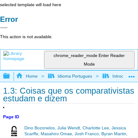
selected template will load here
Error
This action is not available.
chrome_reader_mode
Enter Reader
Mode
Expand/collapse global hierarchy
Home
Idioma Portugues
Introdução à 
1.3: Coisas que os comparativistas
estudam e dizem
Page ID
Dino Bozonelos, Julia Wendt, Charlotte Lee, Jessica
Scarffe, Masahiro Omae, Josh Franco, Byran Martin,