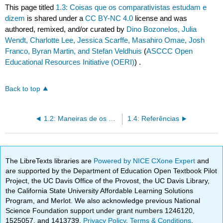
This page titled
1.3: Coisas que os comparativistas estudam e
dizem
is shared under a
CC BY-NC 4.0
license and was
authored, remixed, and/or curated by
Dino Bozonelos, Julia
Wendt, Charlotte Lee, Jessica Scarffe, Masahiro Omae, Josh
Franco, Byran Martin, and Stefan Veldhuis
(
ASCCC Open
Educational Resources Initiative (OERI)
) .
Back to top
1.2: Maneiras de os comparativistas olharem para o mundo
1.4: Referências
The LibreTexts libraries are
Powered by NICE CXone Expert
and
are supported by the Department of Education Open Textbook Pilot
Project, the UC Davis Office of the Provost, the UC Davis Library,
the California State University Affordable Learning Solutions
Program, and Merlot. We also acknowledge previous National
Science Foundation support under grant numbers 1246120,
1525057, and 1413739.
Privacy Policy
.
Terms & Conditions
.