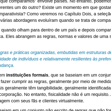
 que comparamos” envolve países. No entanto, podemos
ferentes um do outro? Existe um momento em que gosta
omparativista? Como veremos no Capítulo Dois, a seleçã
, várias abordagens evoluíram quando se trata de compa
s quando olham para dentro de um país e depois compa
tica. Eles abrangem as regras, normas e valores de uma
ras e práticas organizadas, embutidas em estruturas de
idade de indivíduos e relativamente resilientes às prefer
udança.
stem
instituições formais
, que se baseiam em um conjunt
a fazer cumprir as regras, geralmente por meio de medid
mais geralmente têm tangibilidade, geralmente identific
corporação. No entanto, fisicalidade não é um requisito
agem com seus fãs e clientes virtualmente.
aseiam em um conjunto não escrito de regras que não fo