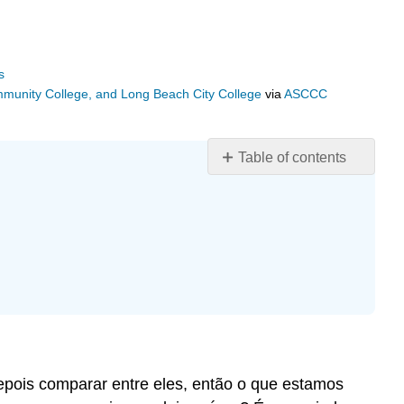
s
ommunity College, and Long Beach City College
via
ASCCC
Table of contents
Objetivos
de
Introdução
Estudos
de
área
Listar
áreas
de
estudos
 depois comparar entre eles, então o que estamos
Estudos