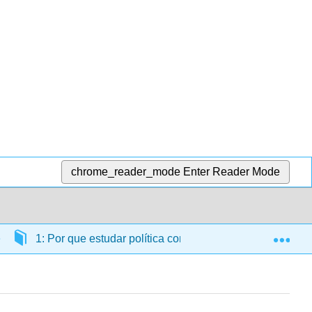
chrome_reader_mode
Enter Reader Mode
Exp
1: Por que estudar política comparada?
1.2: M