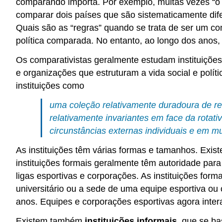
comparando importa. Por exemplo, muitas vezes “o
comparar dois países que são sistematicamente di
Quais são as “regras” quando se trata de ser um c
política comparada. No entanto, ao longo dos anos
Os comparativistas geralmente estudam instituiçõe
e organizações que estruturam a vida social e polí
instituições como
uma coleção relativamente duradoura de reg
relativamente invariantes em face da rotativ
circunstâncias externas individuais e em m
As instituições têm várias formas e tamanhos. Exi
instituições formais geralmente têm autoridade par
ligas esportivas e corporações. As instituições for
universitário ou a sede de uma equipe esportiva ou 
anos. Equipes e corporações esportivas agora inter
Existem também
instituições informais
, que se b