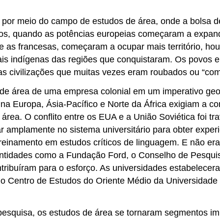
 por meio do campo de estudos de área, onde a bolsa d
os, quando as potências europeias começaram a expandi
 e as francesas, começaram a ocupar mais território, ho
ais indígenas das regiões que conquistaram. Os povos e
s civilizações que muitas vezes eram roubados ou “com
de área de uma empresa colonial em um imperativo geop
 na Europa, Ásia-Pacífico e Norte da África exigiam a 
 área. O conflito entre os EUA e a União Soviética foi 
iar amplamente no sistema universitário para obter expe
reinamento em estudos críticos de linguagem. E não er
 Entidades como a Fundação Ford, o Conselho de Pesquis
ibuíram para o esforço. As universidades estabeleceram
 Centro de Estudos do Oriente Médio da Universidade de
pesquisa, os estudos de área se tornaram segmentos imp