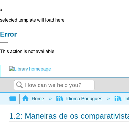
x
selected template will load here
Error
This action is not available.
Search
Expand/collapse global hierarchy
Home
Idioma Portugues
In
1.2: Maneiras de os comparativis