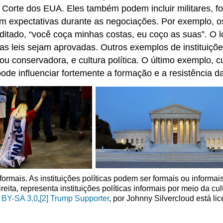
orte dos EUA. Eles também podem incluir militares, forç
vem expectativas durante as negociações. Por exemplo, o
 ditado, “você coça minhas costas, eu coço as suas”. O
as leis sejam aprovadas. Outros exemplos de instituições
ou conservadora, e cultura política. O último exemplo, cul
de influenciar fortemente a formação e a resistência das 
 informais. As instituições políticas podem ser formais ou inform
reita, representa instituições políticas informais por meio da cul
 BY-SA 3.0
,
[2]
Trump Supporter
, por Johnny Silvercloud está l