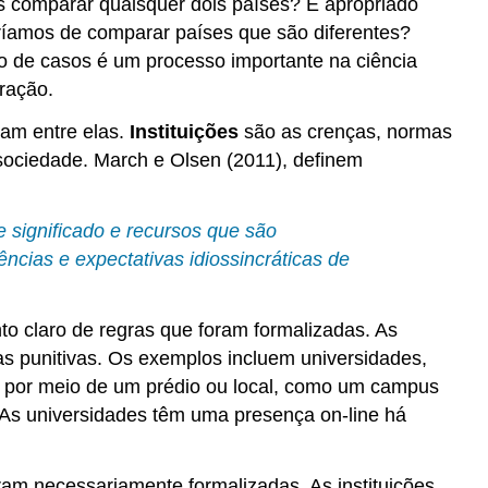
 comparar quaisquer dois países? É apropriado
transnacionais
ríamos de comparar países que são diferentes?
Estudos
o de casos é um processo importante na ciência
subnacionais
ração.
ram entre elas.
Instituições
são as crenças, normas
 sociedade. March e Olsen (2011), definem
 significado e recursos que são
ências e expectativas idiossincráticas de
o claro de regras que foram formalizadas. As
as punitivas. Os exemplos incluem universidades,
ada por meio de um prédio ou local, como um campus
. As universidades têm uma presença on-line há
ram necessariamente formalizadas. As instituições