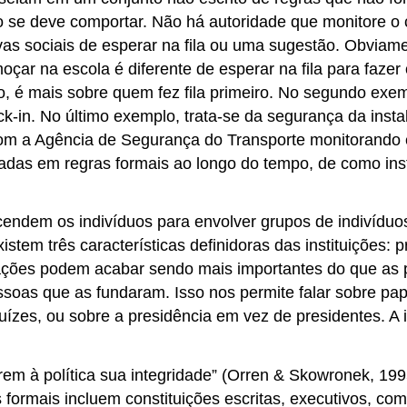
 se deve comportar. Não há autoridade que monitore o
as sociais de esperar na fila ou uma sugestão. Obviamen
oçar na escola é diferente de esperar na fila para fazer
lo, é mais sobre quem fez fila primeiro. No segundo ex
ck-in. No último exemplo, trata-se da segurança da insta
om a Agência de Segurança do Transporte monitorando
as em regras formais ao longo do tempo, de como instit
scendem os indivíduos para envolver grupos de indivídu
istem três características definidoras das instituições: p
zações podem acabar sendo mais importantes do que as p
ssoas que as fundaram. Isso nos permite falar sobre pap
juízes, ou sobre a presidência em vez de presidentes. A 
rem à política sua integridade” (Orren & Skowronek, 19
cas formais incluem constituições escritas, executivos, c