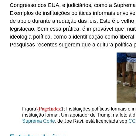
Congresso dos EUA, e judiciários, como a Suprema C
Exemplos de instituições políticas informais envol
de apoio durante a redação das leis. Este é o velho
legislação. Sem essa prática, é improvável que muit
ideologia política, como a identificação como liberal 
Pesquisas recentes sugerem que a cultura política po
\PageIndex
1
Figura
: Instituições políticas formais e
\PageIndex
1
instituição formal. Um apoiador de Trump, na foto à di
Suprema Corte
, de Joe Ravi, está licenciada sob
CC