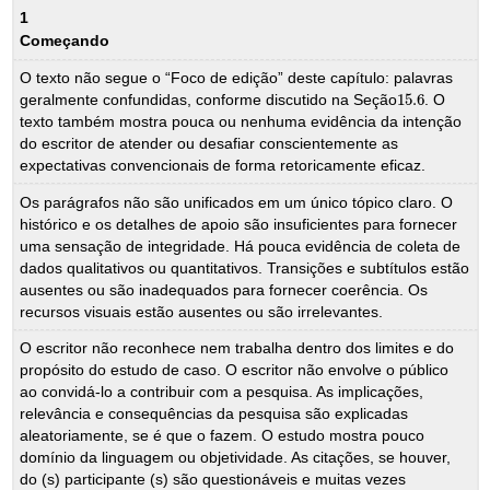
1
Começando
O texto não segue o “Foco de edição” deste capítulo: palavras
geralmente confundidas, conforme discutido na Seção
15.6
. O
15.6
texto também mostra pouca ou nenhuma evidência da intenção
do escritor de atender ou desafiar conscientemente as
expectativas convencionais de forma retoricamente eficaz.
Os parágrafos não são unificados em um único tópico claro. O
histórico e os detalhes de apoio são insuficientes para fornecer
uma sensação de integridade. Há pouca evidência de coleta de
dados qualitativos ou quantitativos. Transições e subtítulos estão
ausentes ou são inadequados para fornecer coerência. Os
recursos visuais estão ausentes ou são irrelevantes.
O escritor não reconhece nem trabalha dentro dos limites e do
propósito do estudo de caso. O escritor não envolve o público
ao convidá-lo a contribuir com a pesquisa. As implicações,
relevância e consequências da pesquisa são explicadas
aleatoriamente, se é que o fazem. O estudo mostra pouco
domínio da linguagem ou objetividade. As citações, se houver,
do (s) participante (s) são questionáveis e muitas vezes