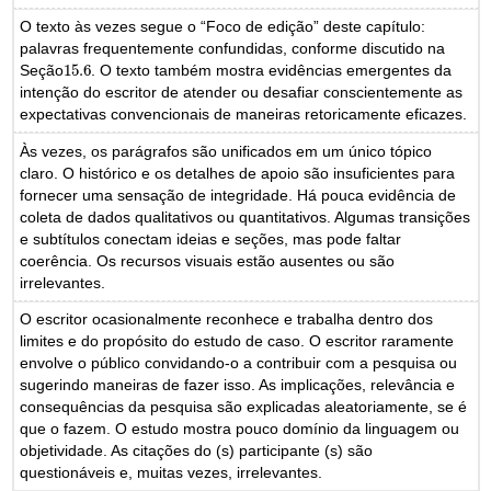
O texto às vezes segue o “Foco de edição” deste capítulo:
palavras frequentemente confundidas, conforme discutido na
Seção
15.6
. O texto também mostra evidências emergentes da
15.6
intenção do escritor de atender ou desafiar conscientemente as
expectativas convencionais de maneiras retoricamente eficazes.
Às vezes, os parágrafos são unificados em um único tópico
claro. O histórico e os detalhes de apoio são insuficientes para
fornecer uma sensação de integridade. Há pouca evidência de
coleta de dados qualitativos ou quantitativos. Algumas transições
e subtítulos conectam ideias e seções, mas pode faltar
coerência. Os recursos visuais estão ausentes ou são
irrelevantes.
O escritor ocasionalmente reconhece e trabalha dentro dos
limites e do propósito do estudo de caso. O escritor raramente
envolve o público convidando-o a contribuir com a pesquisa ou
sugerindo maneiras de fazer isso. As implicações, relevância e
consequências da pesquisa são explicadas aleatoriamente, se é
que o fazem. O estudo mostra pouco domínio da linguagem ou
objetividade. As citações do (s) participante (s) são
questionáveis e, muitas vezes, irrelevantes.