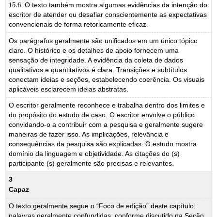
15.6
. O texto também mostra algumas evidências da intenção do
15.6
escritor de atender ou desafiar conscientemente as expectativas
convencionais de forma retoricamente eficaz.
Os parágrafos geralmente são unificados em um único tópico
claro. O histórico e os detalhes de apoio fornecem uma
sensação de integridade. A evidência da coleta de dados
qualitativos e quantitativos é clara. Transições e subtítulos
conectam ideias e seções, estabelecendo coerência. Os visuais
aplicáveis esclarecem ideias abstratas.
O escritor geralmente reconhece e trabalha dentro dos limites e
do propósito do estudo de caso. O escritor envolve o público
convidando-o a contribuir com a pesquisa e geralmente sugere
maneiras de fazer isso. As implicações, relevância e
consequências da pesquisa são explicadas. O estudo mostra
domínio da linguagem e objetividade. As citações do (s)
participante (s) geralmente são precisas e relevantes.
3
Capaz
O texto geralmente segue o “Foco de edição” deste capítulo:
palavras geralmente confundidas, conforme discutido na Seção