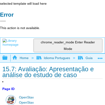
selected template will load here
Error
This action is not available.
chrome_reader_mode
Enter Reader
Mode
Expand/collapse global hierarchy
Home
Idioma Portugues
Guia sobre r
15.7: Avaliação: Apresentação e
análise do estudo de caso
Page ID
OpenStax
OpenStax