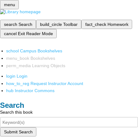
menu
search
Search
build_circle
Toolbar
fact_check
Homework
cancel
Exit Reader Mode
school
Campus Bookshelves
menu_book
Bookshelves
perm_media
Learning Objects
login
Login
how_to_reg
Request Instructor Account
hub
Instructor Commons
Search
Search this book
Submit Search