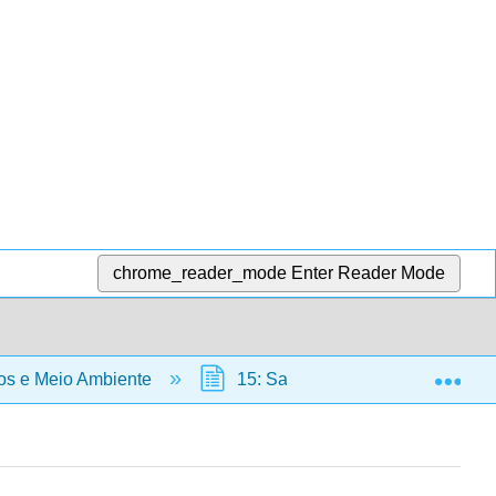
chrome_reader_mode
Enter Reader Mode
Exp
s e Meio Ambiente
15: Saúde Ambiental
1