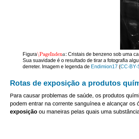
\PageIndex
Figura
: Cristais de benzeno sob uma ca
\PageIndex
a
a
Sua suavidade é o resultado de tirar a fotografia a
derreter. Imagem e legenda de
Endimion17
(
CC-BY-
Rotas de exposição a produtos quí
Para causar problemas de saúde, os produtos quím
podem entrar na corrente sanguínea e alcançar os ó
exposição
ou maneiras pelas quais uma substância