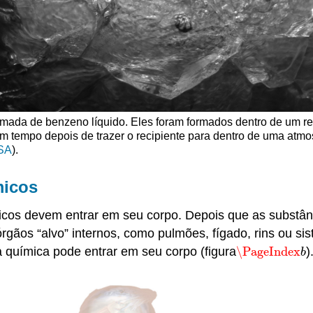
mada de benzeno líquido. Eles foram formados dentro de um re
lgum tempo depois de trazer o recipiente para dentro de uma a
SA
).
micos
icos devem entrar em seu corpo. Depois que as substâ
rgãos “alvo” internos, como pulmões, fígado, rins ou si
 química pode entrar em seu corpo (figura
\PageIndex
)
\PageIndex
b
b