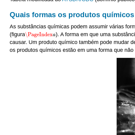
Quais formas os produtos químico
As substâncias químicas podem assumir várias forma
(figura
\PageIndex
). A forma em que uma substânci
\PageIndex
a
a
causar. Um produto químico também pode mudar de f
os produtos químicos estão em uma forma que não p