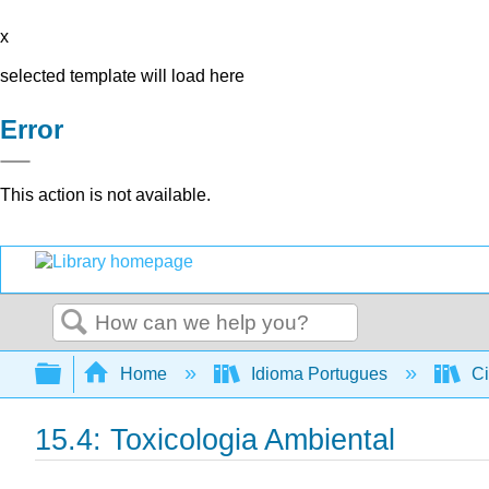
x
selected template will load here
Error
This action is not available.
Search
Expand/collapse global hierarchy
Home
Idioma Portugues
Ci
15.4: Toxicologia Ambiental