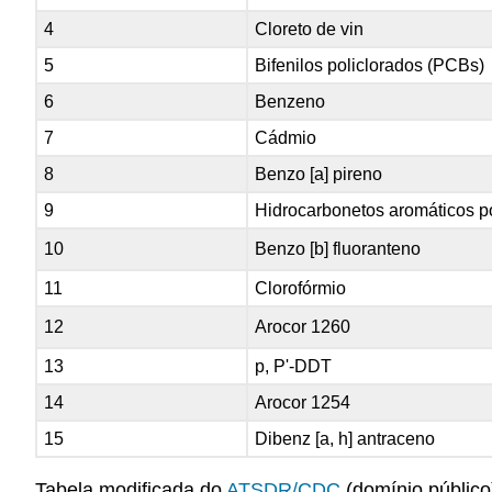
4
Cloreto de vin
5
Bifenilos policlorados (PCBs)
6
Benzeno
7
Cádmio
8
Benzo [a] pireno
9
Hidrocarbonetos aromáticos po
10
Benzo [b] fluoranteno
11
Clorofórmio
12
Arocor 1260
13
p, P'-DDT
14
Arocor 1254
15
Dibenz [a, h] antraceno
Tabela modificada do
ATSDR/CDC
(domínio público