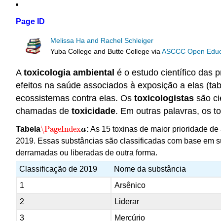
Page ID
Melissa Ha and Rachel Schleiger
Yuba College and Butte College
via
ASCCC Open Educat
A
toxicologia ambiental
é o estudo científico das 
efeitos na saúde associados à exposição a elas (ta
ecossistemas contra elas. Os
toxicologistas
são ci
chamadas de
toxicidade
. Em outras palavras, os t
\PageIndex
Tabela
:
As 15 toxinas de maior prioridade de
\PageIndex
a
a
2019. Essas substâncias são classificadas com base em su
derramadas ou liberadas de outra forma.
Classificação de 2019
Nome da substância
1
Arsênico
2
Liderar
3
Mercúrio