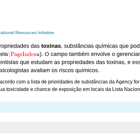
ional Resources Initiative
propriedades das
toxinas
, substâncias químicas que po
bela
\PageIndex
). O campo também envolve o gerencia
\PageIndex
a
a
entistas que estudam as propriedades das toxinas, e e
oxicologistas avaliam os riscos químicos.
 acordo com a lista de prioridades de substâncias da Agency 
a toxicidade e chance de exposição em locais da Lista Naciona