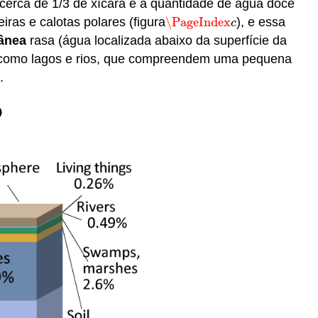
cerca de 1/3 de xícara e a quantidade de água doce
iras e calotas polares (figura
\PageIndex
), e essa
\PageIndex
c
c
ânea
rasa (água localizada abaixo da superfície da
s, como lagos e rios, que compreendem uma pequena
.