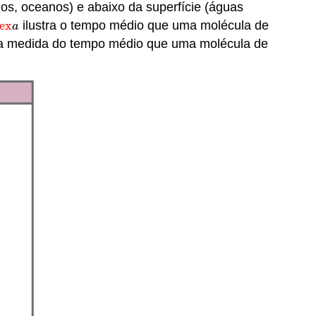
agos, oceanos) e abaixo da superfície (águas
ex
ilustra o tempo médio que uma molécula de
ex
a
a
 medida do tempo médio que uma molécula de