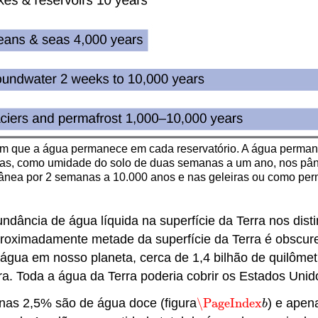
m que a água permanece em cada reservatório. A água perman
nas, como umidade do solo de duas semanas a um ano, nos pânt
ânea por 2 semanas a 10.000 anos e nas geleiras ou como per
ndância de água líquida na superfície da Terra nos dist
aproximadamente metade da superfície da Terra é obscur
gua em nosso planeta, cerca de 1,4 bilhão de quilôme
ra. Toda a água da Terra poderia cobrir os Estados Uni
nas 2,5% são de água doce (figura
\PageIndex
) e apen
\PageIndex
b
b