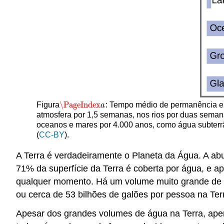
\PageIndex
Figura
: Tempo médio de permanência e
\PageIndex
a
a
atmosfera por 1,5 semanas, nos rios por duas sema
oceanos e mares por 4.000 anos, como água subterr
(
CC-BY
).
A Terra é verdadeiramente o Planeta da Água. A abu
71% da superfície da Terra é coberta por água, e 
qualquer momento. Há um volume muito grande de á
ou cerca de 53 bilhões de galões por pessoa na Ter
Apesar dos grandes volumes de água na Terra, ape