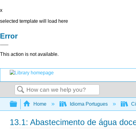
x
selected template will load here
Error
This action is not available.
Search
Expand/collapse global hierarchy
Home
Idioma Portugues
Ci
13.1: Abastecimento de água doce