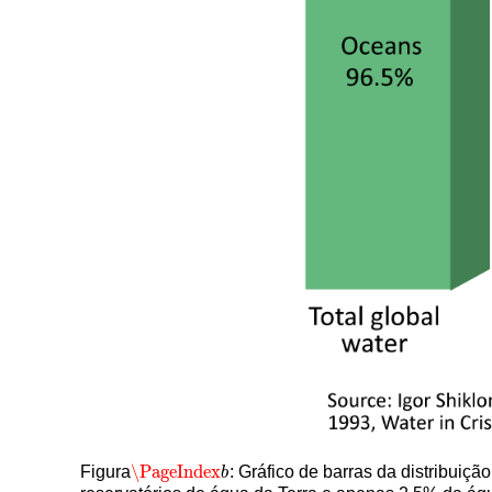
\PageIndex
Figura
: Gráfico de barras da distribuiç
\PageIndex
b
b