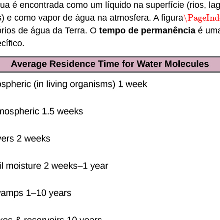
A água é encontrada como um líquido na superfície (rios, l
s) e como vapor de água na atmosfera. A figura
\PageInd
\PageInd
órios de água da Terra. O
tempo de permanência
é uma
cífico.