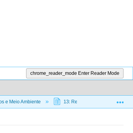
chrome_reader_mode
Enter Reader Mode
Exp
s e Meio Ambiente
13: Recursos hídricos