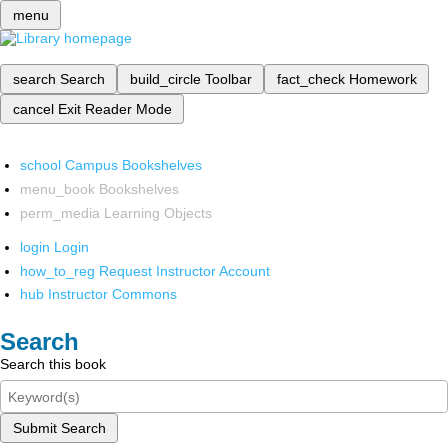
menu
search
Search
build_circle
Toolbar
fact_check
Homework
cancel
Exit Reader Mode
school
Campus Bookshelves
menu_book
Bookshelves
perm_media
Learning Objects
login
Login
how_to_reg
Request Instructor Account
hub
Instructor Commons
Search
Search this book
Submit Search