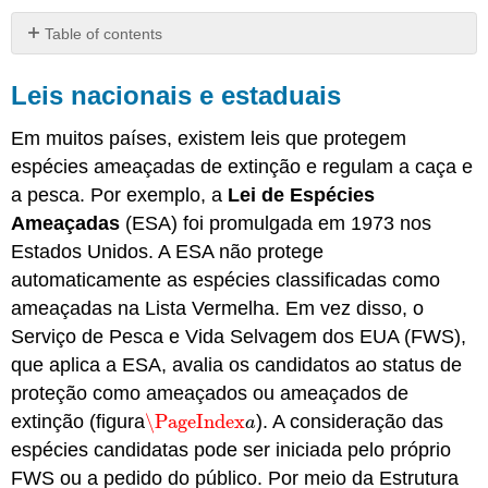
Table of contents
Leis
nacionais
Leis nacionais e estaduais
e
estaduais
Em muitos países, existem leis que protegem
Acordos
espécies ameaçadas de extinção e regulam a caça e
internacionais
a pesca. Por exemplo, a
Lei de Espécies
Atribuições
Ameaçadas
(ESA) foi promulgada em 1973 nos
Estados Unidos. A ESA não protege
automaticamente as espécies classificadas como
ameaçadas na Lista Vermelha. Em vez disso, o
Serviço de Pesca e Vida Selvagem dos EUA (FWS),
que aplica a ESA, avalia os candidatos ao status de
proteção como ameaçados ou ameaçados de
extinção (figura
\PageIndex
). A consideração das
\PageIndex
a
a
espécies candidatas pode ser iniciada pelo próprio
FWS ou a pedido do público. Por meio da Estrutura