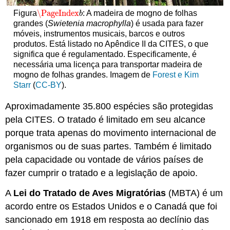
\PageIndex
Figura
: A madeira de mogno de folhas
\PageIndex
b
b
grandes (
Swietenia
macrophylla
) é usada para fazer
móveis, instrumentos musicais, barcos e outros
produtos. Está listado no Apêndice II da CITES, o que
significa que é regulamentado. Especificamente, é
necessária uma licença para transportar madeira de
mogno de folhas grandes. Imagem de
Forest e Kim
Starr
(
CC-BY
).
Aproximadamente 35.800 espécies são protegidas
pela CITES. O tratado é limitado em seu alcance
porque trata apenas do movimento internacional de
organismos ou de suas partes. Também é limitado
pela capacidade ou vontade de vários países de
fazer cumprir o tratado e a legislação de apoio.
A
Lei do Tratado de Aves Migratórias
(MBTA) é um
acordo entre os Estados Unidos e o Canadá que foi
sancionado em 1918 em resposta ao declínio das