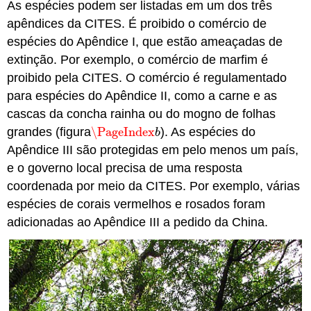
As espécies podem ser listadas em um dos três
apêndices da CITES. É proibido o comércio de
espécies do Apêndice I, que estão ameaçadas de
extinção. Por exemplo, o comércio de marfim é
proibido pela CITES. O comércio é regulamentado
para espécies do Apêndice II, como a carne e as
cascas da concha rainha ou do mogno de folhas
grandes (figura
\PageIndex
). As espécies do
\PageIndex
b
b
Apêndice III são protegidas em pelo menos um país,
e o governo local precisa de uma resposta
coordenada por meio da CITES. Por exemplo, várias
espécies de corais vermelhos e rosados foram
adicionadas ao Apêndice III a pedido da China.