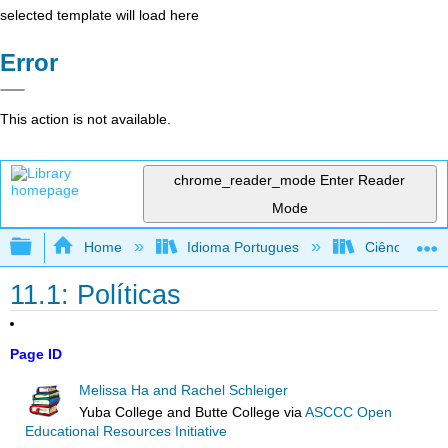
selected template will load here
Error
This action is not available.
chrome_reader_mode
Enter Reader
Mode
Expand/collapse global hierarchy
Home
Idioma Portugues
Ciência Ambie
11.1: Políticas
Page ID
Melissa Ha and Rachel Schleiger
Yuba College and Butte College
via
ASCCC Open
Educational Resources Initiative