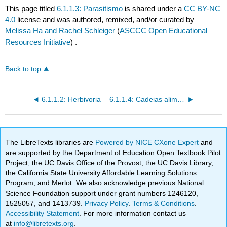
This page titled
6.1.1.3: Parasitismo
is shared under a
CC BY-NC
4.0
license and was authored, remixed, and/or curated by
Melissa Ha and Rachel Schleiger
(
ASCCC Open Educational
Resources Initiative
) .
Back to top
6.1.1.2: Herbivoria
6.1.1.4: Cadeias alimentares e cadeias alimentares
The LibreTexts libraries are
Powered by NICE CXone Expert
and
are supported by the Department of Education Open Textbook Pilot
Project, the UC Davis Office of the Provost, the UC Davis Library,
the California State University Affordable Learning Solutions
Program, and Merlot. We also acknowledge previous National
Science Foundation support under grant numbers 1246120,
1525057, and 1413739.
Privacy Policy
.
Terms & Conditions
.
Accessibility Statement
. For more information contact us
at
info@libretexts.org
.