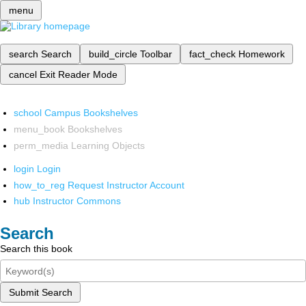
menu
search
Search
build_circle
Toolbar
fact_check
Homework
cancel
Exit Reader Mode
school
Campus Bookshelves
menu_book
Bookshelves
perm_media
Learning Objects
login
Login
how_to_reg
Request Instructor Account
hub
Instructor Commons
Search
Search this book
Submit Search