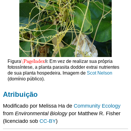
\PageIndex
Figura
: Em vez de realizar sua própria
\PageIndex
b
b
fotossíntese, a planta parasita dodder extrai nutrientes
de sua planta hospedeira. Imagem de
Scot Nelson
(domínio público).
Atribuição
Modificado por Melissa Ha de
Community Ecology
from
Environmental Biology
por Matthew R. Fisher
(licenciado sob
CC-BY
)