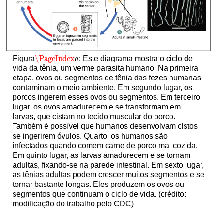
\PageIndex
Figura
: Este diagrama mostra o ciclo de
\PageIndex
a
a
vida da tênia, um verme parasita humano. Na primeira
etapa, ovos ou segmentos de tênia das fezes humanas
contaminam o meio ambiente. Em segundo lugar, os
porcos ingerem esses ovos ou segmentos. Em terceiro
lugar, os ovos amadurecem e se transformam em
larvas, que cistam no tecido muscular do porco.
Também é possível que humanos desenvolvam cistos
se ingerirem óvulos. Quarto, os humanos são
infectados quando comem carne de porco mal cozida.
Em quinto lugar, as larvas amadurecem e se tornam
adultas, fixando-se na parede intestinal. Em sexto lugar,
as tênias adultas podem crescer muitos segmentos e se
tornar bastante longas. Eles produzem os ovos ou
segmentos que continuam o ciclo de vida. (crédito:
modificação do trabalho pelo CDC)