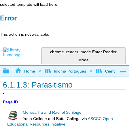
selected template will load here
Error
This action is not available.
chrome_reader_mode
Enter Reader
Mode
Expand/collapse global hierarchy
Home
Idioma Portugues
Ciência Ambie
6.1.1.3: Parasitismo
Page ID
Melissa Ha and Rachel Schleiger
Yuba College and Butte College
via
ASCCC Open
Educational Resources Initiative