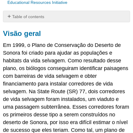
Educational Resources Initiative
Table of contents
Visão
geral
Visão geral
Perguntas
Em 1999, o Plano de Conservação do Deserto de
Dados
brutos
Sonora foi criado para ajudar as populações e
para
habitats da vida selvagem. Como resultado desse
o
plano, os biólogos conseguiram identificar paisagens
(s)
gráfico
com barreiras de vida selvagem e obter
(s)
financiamento para instalar corredores de vida
acima
selvagem. Na State Route (SR) 77, dois corredores
Atribuição
de vida selvagem foram instalados, um viaduto e
uma passagem subterrânea. Esses corredores foram
os primeiros desse tipo a serem construídos no
deserto de Sonora, por isso era difícil estimar o nível
de sucesso que eles teriam. Como tal, um plano de