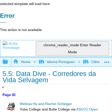
selected template will load here
Error
This action is not available.
chrome_reader_mode
Enter Reader
Mode
Expand/collapse global hierarchy
Home
Idioma Portugues
Ciência Ambie
5.5: Data Dive - Corredores da
Vida Selvagem
Page ID
Melissa Ha and Rachel Schleiger
Yuba College and Butte College
via
ASCCC Open