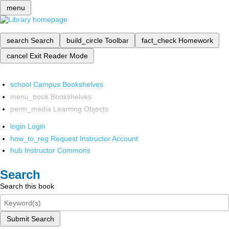
menu
search
Search
build_circle
Toolbar
fact_check
Homework
cancel
Exit Reader Mode
school
Campus Bookshelves
menu_book
Bookshelves
perm_media
Learning Objects
login
Login
how_to_reg
Request Instructor Account
hub
Instructor Commons
Search
Search this book
Submit Search