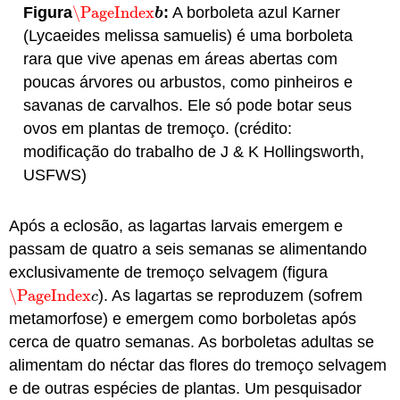
Figura
\PageIndex
:
A borboleta azul Karner
\PageIndex
b
b
(Lycaeides melissa samuelis) é uma borboleta
rara que vive apenas em áreas abertas com
poucas árvores ou arbustos, como pinheiros e
savanas de carvalhos. Ele só pode botar seus
ovos em plantas de tremoço. (crédito:
modificação do trabalho de J & K Hollingsworth,
USFWS)
Após a eclosão, as lagartas larvais emergem e
passam de quatro a seis semanas se alimentando
exclusivamente de tremoço selvagem (figura
\PageIndex
). As lagartas se reproduzem (sofrem
\PageIndex
c
c
metamorfose) e emergem como borboletas após
cerca de quatro semanas. As borboletas adultas se
alimentam do néctar das flores do tremoço selvagem
e de outras espécies de plantas. Um pesquisador