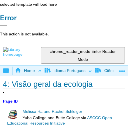
selected template will load here
Error
This action is not available.
chrome_reader_mode
Enter Reader
Mode
Expand/collapse global hierarchy
Home
Idioma Portugues
Ciência Ambie
4: Visão geral da ecologia
Page ID
Melissa Ha and Rachel Schleiger
Yuba College and Butte College
via
ASCCC Open
Educational Resources Initiative