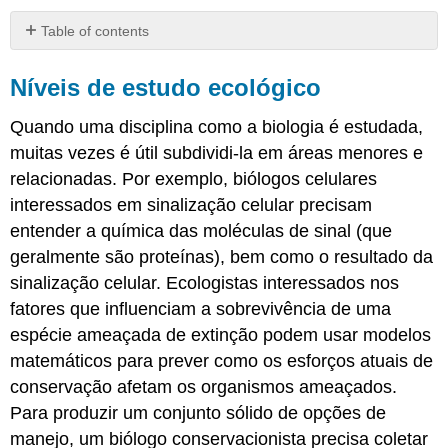
Table of contents
Níveis
de
Níveis de estudo ecológico
estudo
ecológico
Quando uma disciplina como a biologia é estudada,
Ecologia
muitas vezes é útil subdividi-la em áreas menores e
Organizacional
relacionadas. Por exemplo, biólogos celulares
Ecologia
interessados em sinalização celular precisam
Populacional
Ecologia
entender a química das moléculas de sinal (que
Comunitária
geralmente são proteínas), bem como o resultado da
Ecologia
sinalização celular. Ecologistas interessados nos
de
fatores que influenciam a sobrevivência de uma
ecossistemas
espécie ameaçada de extinção podem usar modelos
Atribuição
matemáticos para prever como os esforços atuais de
conservação afetam os organismos ameaçados.
Para produzir um conjunto sólido de opções de
manejo, um biólogo conservacionista precisa coletar