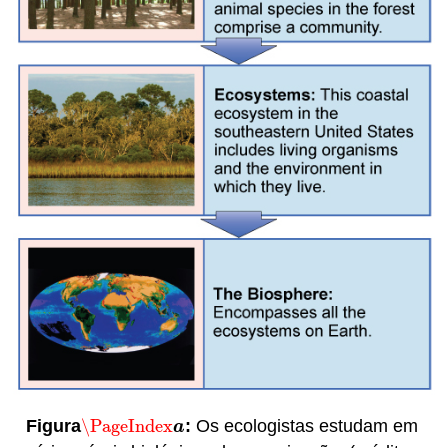
Figura
\PageIndex
:
Os ecologistas estudam em
\PageIndex
a
a