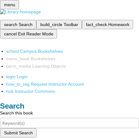
menu
search
Search
build_circle
Toolbar
fact_check
Homework
cancel
Exit Reader Mode
school
Campus Bookshelves
menu_book
Bookshelves
perm_media
Learning Objects
login
Login
how_to_reg
Request Instructor Account
hub
Instructor Commons
Search
Search this book
Submit Search