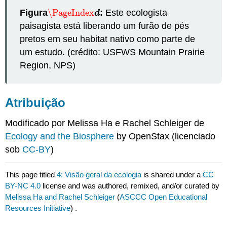
Figura
\PageIndex
:
Este ecologista
\PageIndex
d
d
paisagista está liberando um furão de pés
pretos em seu habitat nativo como parte de
um estudo. (crédito: USFWS Mountain Prairie
Region, NPS)
Atribuição
Modificado por Melissa Ha e Rachel Schleiger de
Ecology and the Biosphere
by OpenStax (licenciado
sob
CC-BY
)
This page titled
4: Visão geral da ecologia
is shared under a
CC
BY-NC 4.0
license and was authored, remixed, and/or curated by
Melissa Ha and Rachel Schleiger
(
ASCCC Open Educational
Resources Initiative
) .