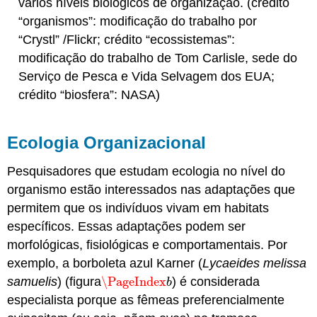
vários níveis biológicos de organização. (crédito
“organismos”: modificação do trabalho por
“Crystl” /Flickr; crédito “ecossistemas”:
modificação do trabalho de Tom Carlisle, sede do
Serviço de Pesca e Vida Selvagem dos EUA;
crédito “biosfera”: NASA)
Ecologia Organizacional
Pesquisadores que estudam ecologia no nível do
organismo estão interessados nas adaptações que
permitem que os indivíduos vivam em habitats
específicos. Essas adaptações podem ser
morfológicas, fisiológicas e comportamentais. Por
exemplo, a borboleta azul Karner (
Lycaeides melissa
samuelis
) (figura
\PageIndex
) é considerada
\PageIndex
b
b
especialista porque as fêmeas preferencialmente