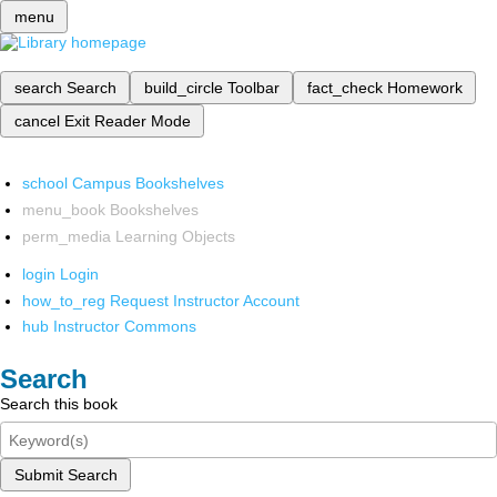
menu
search
Search
build_circle
Toolbar
fact_check
Homework
cancel
Exit Reader Mode
school
Campus Bookshelves
menu_book
Bookshelves
perm_media
Learning Objects
login
Login
how_to_reg
Request Instructor Account
hub
Instructor Commons
Search
Search this book
Submit Search