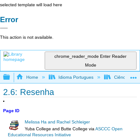
selected template will load here
Error
This action is not available.
chrome_reader_mode
Enter Reader
Mode
Expand/collapse global hierarchy
Home
Idioma Portugues
Ciência Ambie
2.6: Resenha
Page ID
Melissa Ha and Rachel Schleiger
Yuba College and Butte College
via
ASCCC Open
Educational Resources Initiative