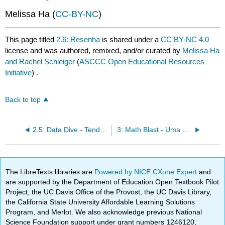
Melissa Ha (
CC-BY-NC
)
This page titled
2.6: Resenha
is shared under a
CC BY-NC 4.0
license and was authored, remixed, and/or curated by
Melissa Ha
and Rachel Schleiger
(
ASCCC Open Educational Resources
Initiative
) .
Back to top
2.5: Data Dive - Tendências da amigdalectomia
3: Math Blast - Uma visão geral da matemática essencial usada na ciência
The LibreTexts libraries are
Powered by NICE CXone Expert
and
are supported by the Department of Education Open Textbook Pilot
Project, the UC Davis Office of the Provost, the UC Davis Library,
the California State University Affordable Learning Solutions
Program, and Merlot. We also acknowledge previous National
Science Foundation support under grant numbers 1246120,