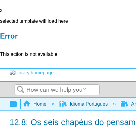
x
selected template will load here
Error
This action is not available.
Search
Expand/collapse global hierarchy
Home
Idioma Portugues
Ar
12.8: Os seis chapéus do pensa