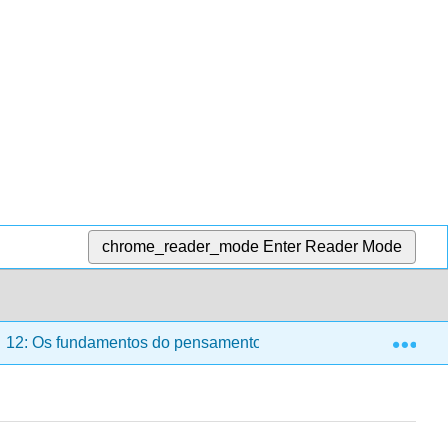
chrome_reader_mode
Enter Reader Mode
Exp
12: Os fundamentos do pensamento crítico
12.8: Os