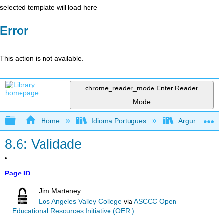
selected template will load here
Error
This action is not available.
chrome_reader_mode
Enter Reader
Mode
Expand/collapse global hierarchy
Home
Idioma Portugues
Argumentando
8.6: Validade
Page ID
Jim Marteney
Los Angeles Valley College
via
ASCCC Open
Educational Resources Initiative (OERI)