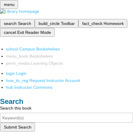
menu
search
Search
build_circle
Toolbar
fact_check
Homework
cancel
Exit Reader Mode
school
Campus Bookshelves
menu_book
Bookshelves
perm_media
Learning Objects
login
Login
how_to_reg
Request Instructor Account
hub
Instructor Commons
Search
Search this book
Submit Search