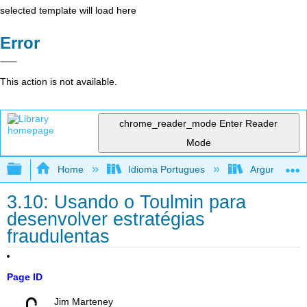
selected template will load here
Error
This action is not available.
chrome_reader_mode
Enter Reader
Mode
Expand/collapse global hierarchy
Home
Idioma Portugues
Argumentando
3.10: Usando o Toulmin para
desenvolver estratégias
fraudulentas
Page ID
Jim Marteney