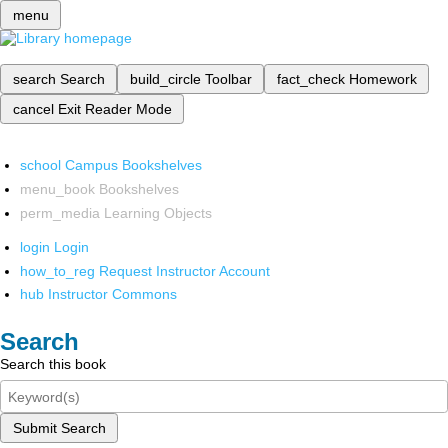
menu
search
Search
build_circle
Toolbar
fact_check
Homework
cancel
Exit Reader Mode
school
Campus Bookshelves
menu_book
Bookshelves
perm_media
Learning Objects
login
Login
how_to_reg
Request Instructor Account
hub
Instructor Commons
Search
Search this book
Submit Search