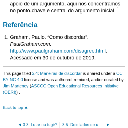
apoio de um argumento, aqui nos concentramos
1
no ponto-chave e central do argumento inicial.
Referência
Graham, Paulo. “Como discordar”.
PaulGraham.com,
http://www.paulgraham.com/disagree.html
.
Acessado em 30 de outubro de 2019.
This page titled
3.4: Maneiras de discordar
is shared under a
CC
BY-NC 4.0
license and was authored, remixed, and/or curated by
Jim Marteney
(
ASCCC Open Educational Resources Initiative
(OERI)
) .
Back to top
3.3: Lutar ou fugir?
3.5: Dois lados de um argumento