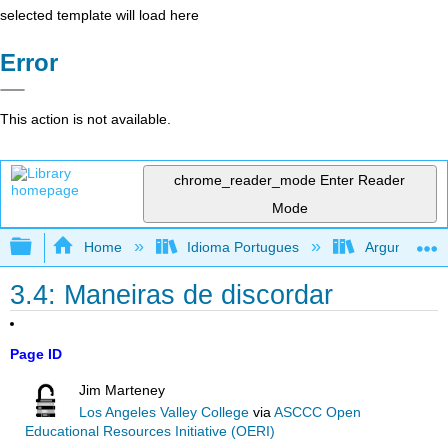
selected template will load here
Error
This action is not available.
chrome_reader_mode
Enter Reader
Mode
Expand/collapse global hierarchy
Home
Idioma Portugues
Argumentando
3.4: Maneiras de discordar
Page ID
Jim Marteney
Los Angeles Valley College
via
ASCCC Open
Educational Resources Initiative (OERI)