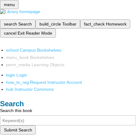
menu
search
Search
build_circle
Toolbar
fact_check
Homework
cancel
Exit Reader Mode
school
Campus Bookshelves
menu_book
Bookshelves
perm_media
Learning Objects
login
Login
how_to_reg
Request Instructor Account
hub
Instructor Commons
Search
Search this book
Submit Search