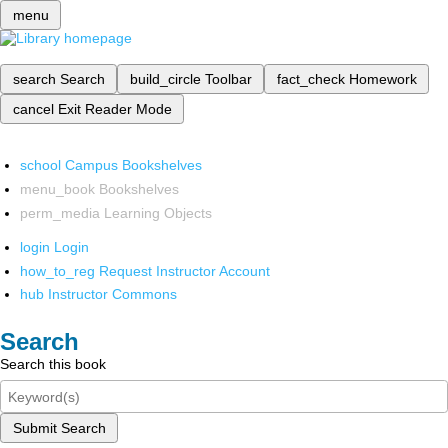
menu
search
Search
build_circle
Toolbar
fact_check
Homework
cancel
Exit Reader Mode
school
Campus Bookshelves
menu_book
Bookshelves
perm_media
Learning Objects
login
Login
how_to_reg
Request Instructor Account
hub
Instructor Commons
Search
Search this book
Submit Search