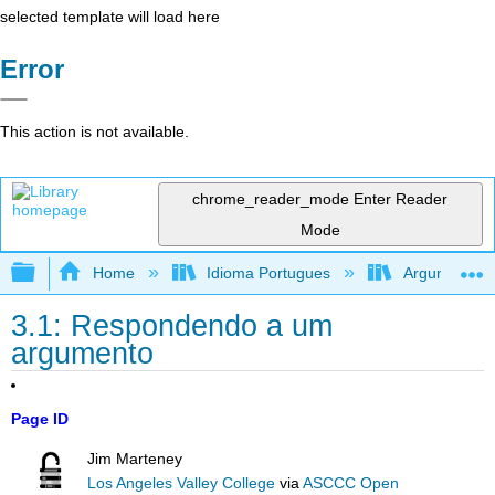
selected template will load here
Error
This action is not available.
chrome_reader_mode
Enter Reader
Mode
Expand/collapse global hierarchy
Home
Idioma Portugues
Argumentando
3.1: Respondendo a um
argumento
Page ID
Jim Marteney
Los Angeles Valley College
via
ASCCC Open